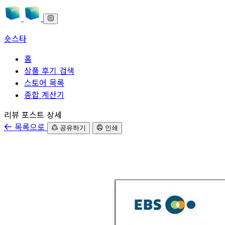
숏스타
홈
상품 후기 검색
스토어 목록
종합 계산기
본문으로 바로가기
리뷰 포스트 상세
목록으로
공유하기
인쇄