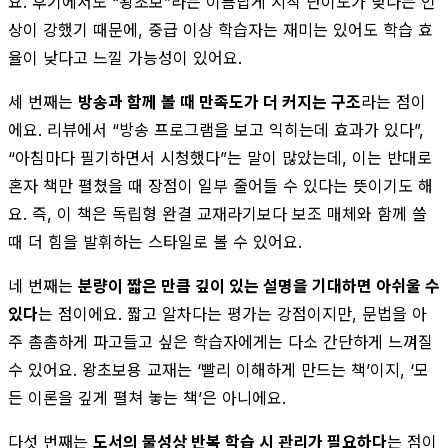
요. 후기에서도 “왕초보”라는 이름답게 시작 난이도가 낮다는 인
상이 강했기 때문에, 중급 이상 학습자는 재미는 있어도 학습 효
율이 낮다고 느낄 가능성이 있어요.
세 번째는
방송과 함께 볼 때 만족도가 더 커지는 구조
라는 점이
에요. 리뷰에서 “방송 프로그램을 보고 익히는데 효과가 있다”,
“아침마다 필기하면서 시청했다”는 말이 많았는데, 이는 반대로
혼자 책만 펼쳤을 때 장점이 일부 줄어들 수 있다는 뜻이기도 해
요. 즉, 이 책은 독립형 완결 교재라기보다 보조 매체와 함께 쓸
때 더 힘을 발휘하는 스타일로 볼 수 있어요.
네 번째는
분량이 짧은 만큼 깊이 있는 설명을 기대하면 아쉬울 수
있다
는 점이에요. 짧고 알차다는 평가는 강점이지만, 문법을 아
주 촘촘하게 파고들고 싶은 학습자에게는 다소 간단하게 느껴질
수 있어요. 왕초보용 교재는 ‘빨리 이해하게 만드는 책’이지, ‘모
든 이론을 깊게 펼쳐 놓는 책’은 아니에요.
다섯 번째는
도서의 물성상 반복 학습 시 관리가 필요하다
는 점이