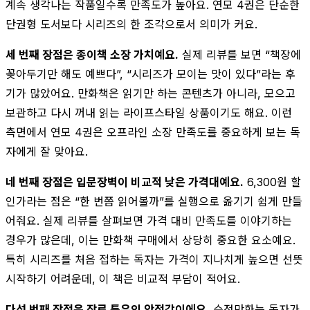
계속 생각나는 작품일수록 만족도가 높아요. 연모 4권은 단순한
단권형 도서보다 시리즈의 한 조각으로서 의미가 커요.
세 번째 장점은 종이책 소장 가치예요.
실제 리뷰를 보면 “책장에
꽂아두기만 해도 예쁘다”, “시리즈가 모이는 맛이 있다”라는 후
기가 많았어요. 만화책은 읽기만 하는 콘텐츠가 아니라, 모으고
보관하고 다시 꺼내 읽는 라이프스타일 상품이기도 해요. 이런
측면에서 연모 4권은 오프라인 소장 만족도를 중요하게 보는 독
자에게 잘 맞아요.
네 번째 장점은 입문장벽이 비교적 낮은 가격대예요.
6,300원 할
인가라는 점은 “한 번쯤 읽어볼까”를 실행으로 옮기기 쉽게 만들
어줘요. 실제 리뷰를 살펴보면 가격 대비 만족도를 이야기하는
경우가 많은데, 이는 만화책 구매에서 상당히 중요한 요소예요.
특히 시리즈를 처음 접하는 독자는 가격이 지나치게 높으면 선뜻
시작하기 어려운데, 이 책은 비교적 부담이 적어요.
다섯 번째 장점은 장르 특유의 안정감이에요.
순정만화는 독자가