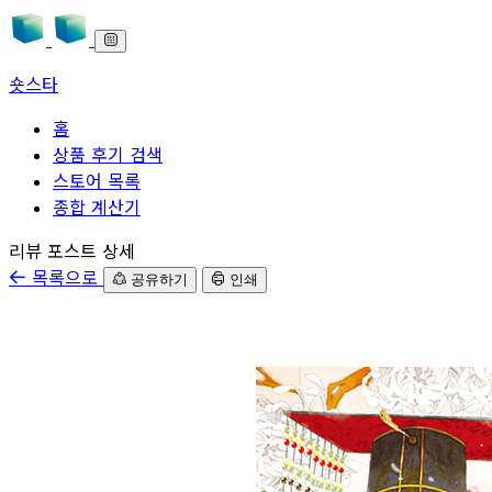
숏스타
홈
상품 후기 검색
스토어 목록
종합 계산기
본문으로 바로가기
리뷰 포스트 상세
목록으로
공유하기
인쇄