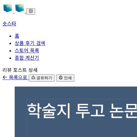
숏스타
홈
상품 후기 검색
스토어 목록
종합 계산기
본문으로 바로가기
리뷰 포스트 상세
목록으로
공유하기
인쇄