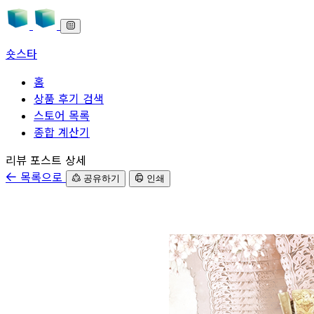
숏스타
홈
상품 후기 검색
스토어 목록
종합 계산기
본문으로 바로가기
리뷰 포스트 상세
목록으로
공유하기
인쇄