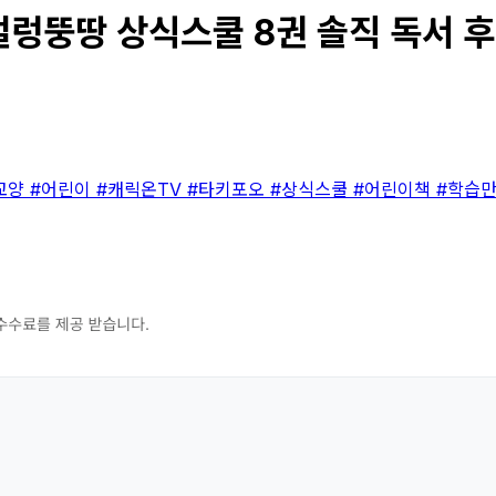
얼렁뚱땅 상식스쿨 8권 솔직 독서 후기
교양
#어린이
#캐릭온TV
#타키포오
#상식스쿨
#어린이책
#학습