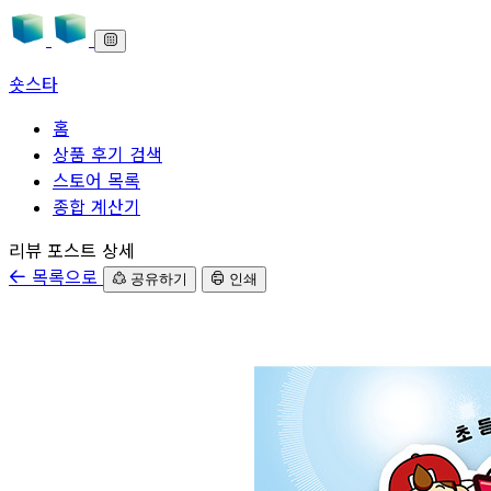
숏스타
홈
상품 후기 검색
스토어 목록
종합 계산기
본문으로 바로가기
리뷰 포스트 상세
목록으로
공유하기
인쇄