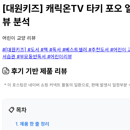
[대원키즈] 캐릭온TV 타키 포오 
뷰 분석
어린이 교양 리뷰
#[대원키즈]
#도서
#책
#독서
#베스트셀러
#추천도서
#어린이 
서습관
#부모동반독서
#어린이리뷰
후기 기반 제품 리뷰
📋 목차
1. 제품 한 줄 정리