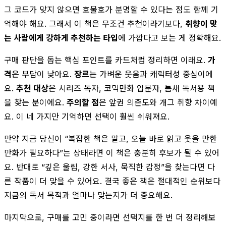
그 코드가 맞지 않으면 호불호가 분명할 수 있다는 점도 함께 기
억해야 해요. 그래서 이 책은 무조건 추천이라기보다,
취향이 맞
는 사람에게 강하게 추천하는 타입
에 가깝다고 보는 게 정확해요.
구매 판단을 돕는 핵심 포인트를 카드처럼 정리하면 이래요.
가
격
은 부담이 낮아요.
장르
는 가벼운 웃음과 캐릭터성 중심이에
요.
추천 대상
은 시리즈 독자, 코믹만화 입문자, 틈새 독서용 책
을 찾는 분이에요.
주의할 점
은 앞권 의존도와 개그 취향 차이예
요. 이 네 가지만 기억하면 선택이 훨씬 쉬워져요.
만약 지금 당신이 “복잡한 책은 말고, 오늘 바로 읽고 웃을 만한
만화가 필요하다”는 상태라면 이 책은 충분히 후보가 될 수 있어
요. 반대로 “깊은 울림, 강한 서사, 묵직한 감정”을 찾는다면 다
른 작품이 더 맞을 수 있어요. 결국 좋은 책은 절대적인 순위보다
지금의 독서 목적과 얼마나 맞는지가 더 중요해요.
마지막으로, 구매를 고민 중이라면 선택지를 한 번 더 정리해보