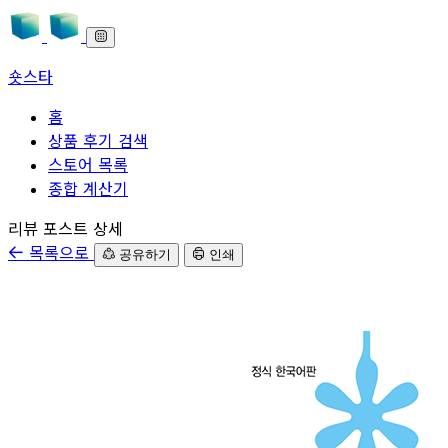
숏스타
홈
상품 후기 검색
스토어 목록
종합 계산기
본문으로 바로가기
리뷰 포스트 상세
목록으로
공유하기
인쇄