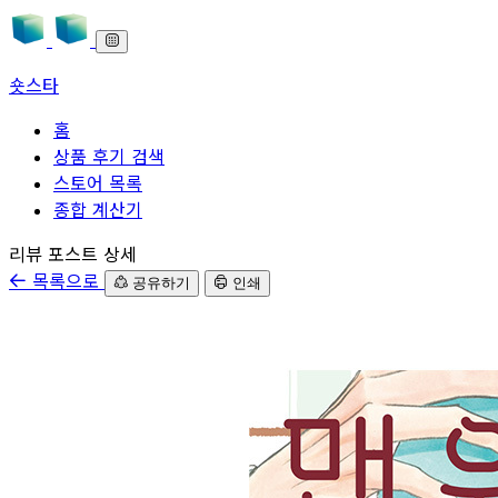
숏스타
홈
상품 후기 검색
스토어 목록
종합 계산기
본문으로 바로가기
리뷰 포스트 상세
목록으로
공유하기
인쇄