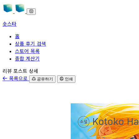
숏스타
홈
상품 후기 검색
스토어 목록
종합 계산기
본문으로 바로가기
리뷰 포스트 상세
목록으로
공유하기
인쇄