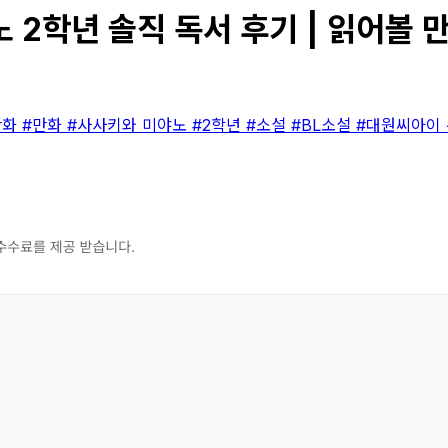
 2학년 솔직 독서 후기 | 읽어볼 
만화
#만화
#사사키와 미야노
#2학년
#소설
#BL소설
#대원씨아이