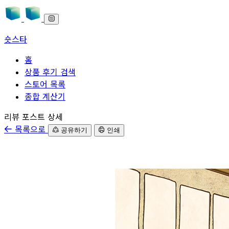
숏스타
홈
상품 후기 검색
스토어 목록
종합 계산기
본문으로 바로가기
리뷰 포스트 상세
목록으로
공유하기
인쇄