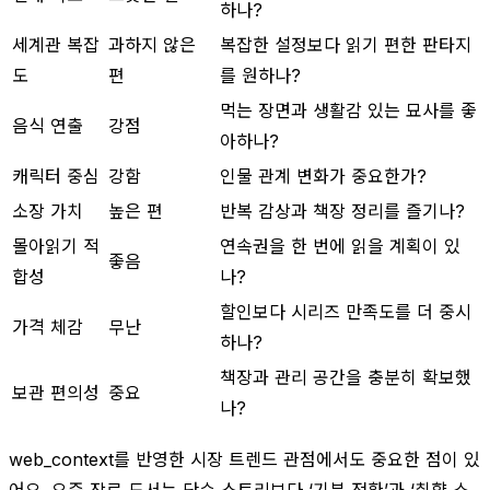
하나?
세계관 복잡
과하지 않은
복잡한 설정보다 읽기 편한 판타지
도
편
를 원하나?
먹는 장면과 생활감 있는 묘사를 좋
음식 연출
강점
아하나?
캐릭터 중심
강함
인물 관계 변화가 중요한가?
소장 가치
높은 편
반복 감상과 책장 정리를 즐기나?
몰아읽기 적
연속권을 한 번에 읽을 계획이 있
좋음
합성
나?
할인보다 시리즈 만족도를 더 중시
가격 체감
무난
하나?
책장과 관리 공간을 충분히 확보했
보관 편의성
중요
나?
web_context를 반영한 시장 트렌드 관점에서도 중요한 점이 있
어요. 요즘 장르 도서는 단순 스토리보다 ‘기분 전환’과 ‘취향 소