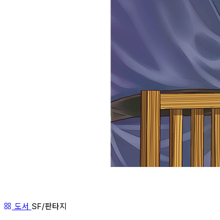
도서
SF/판타지