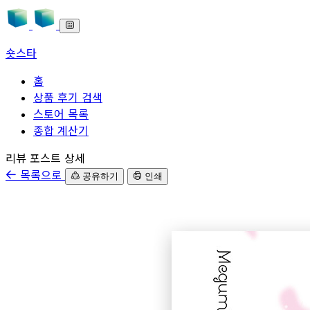
숏스타
홈
상품 후기 검색
스토어 목록
종합 계산기
본문으로 바로가기
리뷰 포스트 상세
목록으로
공유하기
인쇄