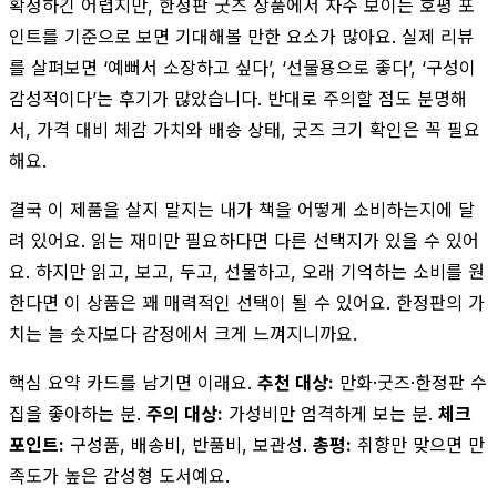
확정하긴 어렵지만, 한정판 굿즈 상품에서 자주 보이는 호평 포
인트를 기준으로 보면 기대해볼 만한 요소가 많아요. 실제 리뷰
를 살펴보면 ‘예뻐서 소장하고 싶다’, ‘선물용으로 좋다’, ‘구성이
감성적이다’는 후기가 많았습니다. 반대로 주의할 점도 분명해
서, 가격 대비 체감 가치와 배송 상태, 굿즈 크기 확인은 꼭 필요
해요.
결국 이 제품을 살지 말지는 내가 책을 어떻게 소비하는지에 달
려 있어요. 읽는 재미만 필요하다면 다른 선택지가 있을 수 있어
요. 하지만 읽고, 보고, 두고, 선물하고, 오래 기억하는 소비를 원
한다면 이 상품은 꽤 매력적인 선택이 될 수 있어요. 한정판의 가
치는 늘 숫자보다 감정에서 크게 느껴지니까요.
핵심 요약 카드를 남기면 이래요.
추천 대상:
만화·굿즈·한정판 수
집을 좋아하는 분.
주의 대상:
가성비만 엄격하게 보는 분.
체크
포인트:
구성품, 배송비, 반품비, 보관성.
총평:
취향만 맞으면 만
족도가 높은 감성형 도서예요.