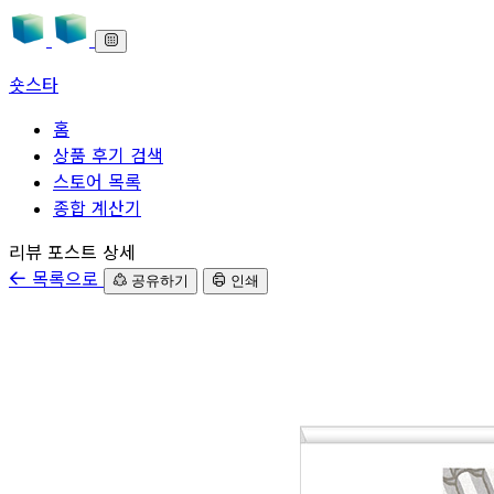
숏스타
홈
상품 후기 검색
스토어 목록
종합 계산기
본문으로 바로가기
리뷰 포스트 상세
목록으로
공유하기
인쇄