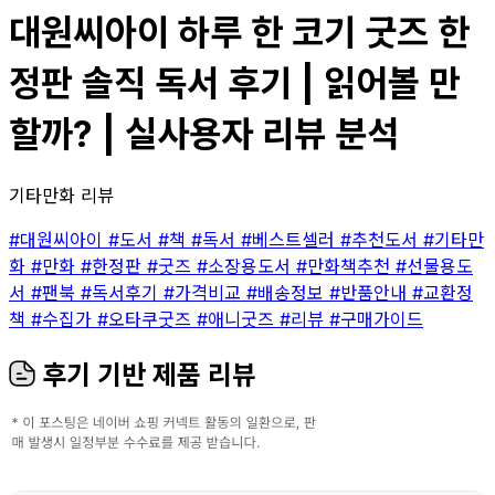
대원씨아이 하루 한 코기 굿즈 한
정판 솔직 독서 후기 | 읽어볼 만
할까? | 실사용자 리뷰 분석
기타만화 리뷰
#대원씨아이
#도서
#책
#독서
#베스트셀러
#추천도서
#기타만
화
#만화
#한정판
#굿즈
#소장용도서
#만화책추천
#선물용도
서
#팬북
#독서후기
#가격비교
#배송정보
#반품안내
#교환정
책
#수집가
#오타쿠굿즈
#애니굿즈
#리뷰
#구매가이드
후기 기반 제품 리뷰