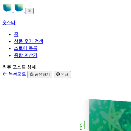
숏스타
홈
상품 후기 검색
스토어 목록
종합 계산기
본문으로 바로가기
리뷰 포스트 상세
목록으로
공유하기
인쇄