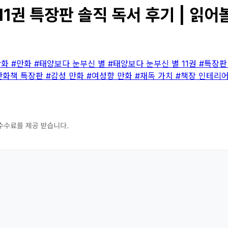
1권 특장판 솔직 독서 후기 | 읽어
만화
#만화
#태양보다 눈부신 별
#태양보다 눈부신 별 11권
#특장
만화책 특장판
#감성 만화
#여성향 만화
#재독 가치
#책장 인테리