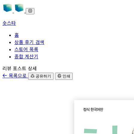
숏스타
홈
상품 후기 검색
스토어 목록
종합 계산기
본문으로 바로가기
리뷰 포스트 상세
목록으로
공유하기
인쇄