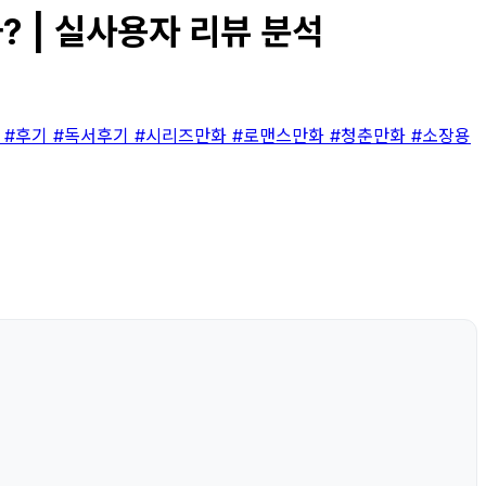
? | 실사용자 리뷰 분석
뷰
#후기
#독서후기
#시리즈만화
#로맨스만화
#청춘만화
#소장용