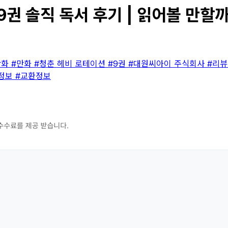
권 솔직 독서 후기 | 읽어볼 만할까
만화
#만화
#청춘 헤비 로테이션
#9권
#대원씨아이 주식회사
#리
정보
#교환정보