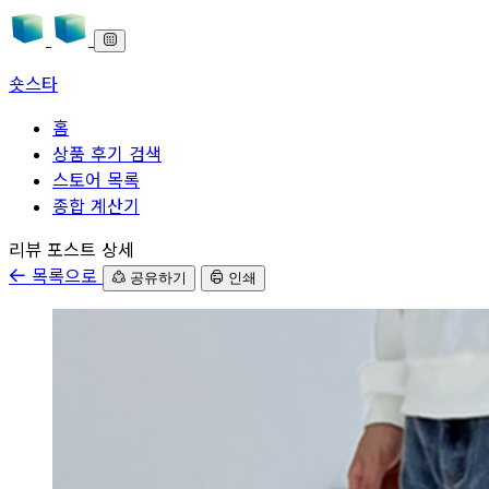
숏스타
홈
상품 후기 검색
스토어 목록
종합 계산기
본문으로 바로가기
리뷰 포스트 상세
목록으로
공유하기
인쇄