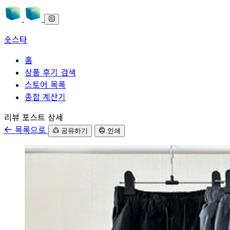
숏스타
홈
상품 후기 검색
스토어 목록
종합 계산기
본문으로 바로가기
리뷰 포스트 상세
목록으로
공유하기
인쇄