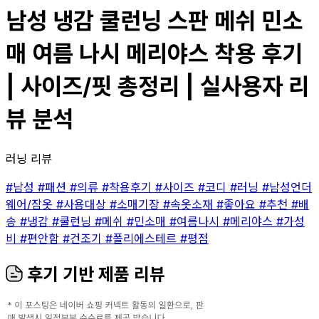
남성 냉감 쿨런닝 스판 메쉬 민소
매 여름 나시 메리야스 착용 후기
| 사이즈/핏 총정리 | 실사용자 리
뷰 분석
러닝 리뷰
#남성
#패션
#의류
#착용후기
#사이즈
#코디
#러닝
#남성언더
웨어/잠옷
#사용대상
#소매기장
#속옷소재
#좋아요
#추천
#배
송
#냉감
#쿨런닝
#메쉬
#민소매
#여름나시
#메리야스
#가성
비
#편안함
#건조기
#폴리에스테르
#평점
후기 기반 제품 리뷰