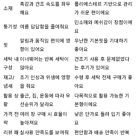
촉감과 건조 속도를 좌우
폴리에스테르 기반으로 관리
소재
해요
가 쉬운 편이에요
민소매와 메쉬감이 장점이에
통기성
여름 답답함을 줄여줘요
요
말림과 움직임 편의에 영
무난한 기본핏을 기대하기
핏
향이 있어요
좋아요
세탁 내
이너웨어는 반복 세탁이
건조기 사용 후 문제없었다
구성
많아요
는 후기가 있어요
재고/
초기 인상과 위생에 영향
수령 후 세탁 전제 구매가 좋
냄새
을 줘요
아요
활용 상
출근, 집, 운동에 따라 우
다목적으로 활용 가능한 기
황
선순위가 달라요
본형이에요
가격 전
여러 장 구매 시 효율이
낮은 단가로 돌려 입기 좋아
략
높아져요
요
리뷰 패
실사용 만족도를 보여줘
편안함과 배송 만족이 반복