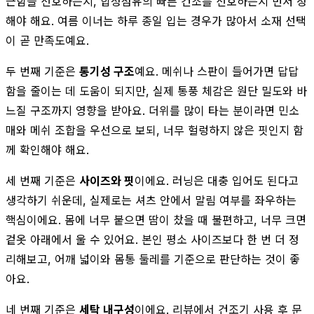
근함을 선호하는지, 합성섬유의 빠른 건조를 선호하는지 먼저 정
해야 해요. 여름 이너는 하루 종일 입는 경우가 많아서 소재 선택
이 곧 만족도예요.
두 번째 기준은
통기성 구조
예요. 메쉬나 스판이 들어가면 답답
함을 줄이는 데 도움이 되지만, 실제 통풍 체감은 원단 밀도와 바
느질 구조까지 영향을 받아요. 더위를 많이 타는 분이라면 민소
매와 메쉬 조합을 우선으로 보되, 너무 헐렁하지 않은 핏인지 함
께 확인해야 해요.
세 번째 기준은
사이즈와 핏
이에요. 러닝은 대충 입어도 된다고
생각하기 쉬운데, 실제로는 셔츠 안에서 말림 여부를 좌우하는
핵심이에요. 몸에 너무 붙으면 땀이 찼을 때 불편하고, 너무 크면
겉옷 아래에서 울 수 있어요. 본인 평소 사이즈보다 한 번 더 정
리해보고, 어깨 넓이와 몸통 둘레를 기준으로 판단하는 것이 좋
아요.
네 번째 기준은
세탁 내구성
이에요. 리뷰에서 건조기 사용 후 문