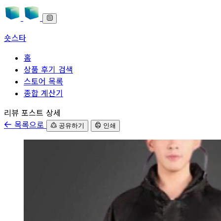
숏스타
홈
상품 후기 검색
스토어 목록
종합 계산기
본문으로 바로가기
리뷰 포스트 상세
목록으로
공유하기
인쇄