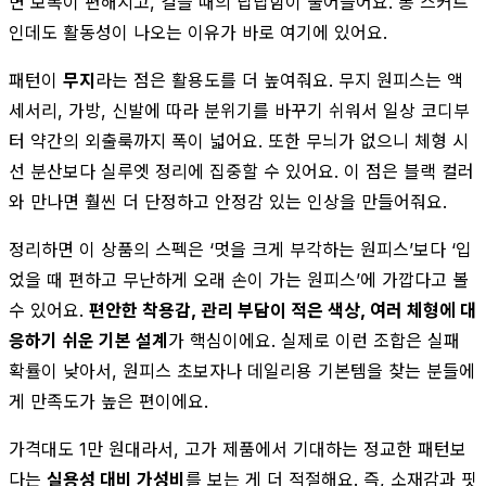
면 보폭이 편해지고, 걸을 때의 답답함이 줄어들어요. 롱 스커트
인데도 활동성이 나오는 이유가 바로 여기에 있어요.
패턴이
무지
라는 점은 활용도를 더 높여줘요. 무지 원피스는 액
세서리, 가방, 신발에 따라 분위기를 바꾸기 쉬워서 일상 코디부
터 약간의 외출룩까지 폭이 넓어요. 또한 무늬가 없으니 체형 시
선 분산보다 실루엣 정리에 집중할 수 있어요. 이 점은 블랙 컬러
와 만나면 훨씬 더 단정하고 안정감 있는 인상을 만들어줘요.
정리하면 이 상품의 스펙은 ‘멋을 크게 부각하는 원피스’보다 ‘입
었을 때 편하고 무난하게 오래 손이 가는 원피스’에 가깝다고 볼
수 있어요.
편안한 착용감, 관리 부담이 적은 색상, 여러 체형에 대
응하기 쉬운 기본 설계
가 핵심이에요. 실제로 이런 조합은 실패
확률이 낮아서, 원피스 초보자나 데일리용 기본템을 찾는 분들에
게 만족도가 높은 편이에요.
가격대도 1만 원대라서, 고가 제품에서 기대하는 정교한 패턴보
다는
실용성 대비 가성비
를 보는 게 더 적절해요. 즉, 소재감과 핏