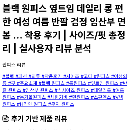
블랙 원피스 옆트임 데일리 롱 편
한 여성 여름 반팔 검정 임산부 면
봄 ... 착용 후기 | 사이즈/핏 총정
리 | 실사용자 리뷰 분석
원피스 리뷰
#블랙
#패션
#의류
#착용후기
#사이즈
#코디
#원피스
#여성의
류
#핏
#주요소재
#블랙 원피스
#롱원피스
#옆트임 원피스
#반
팔 원피스
#임산부 원피스
#빅사이즈 원피스
#데일리룩
#여름
원피스
#봄가을원피스
#체형커버
#면원피스
#스판덱스
#V넥
원피스
#H라인 원피스
#무지 원피스
후기 기반 제품 리뷰