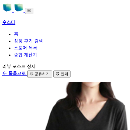
숏스타
홈
상품 후기 검색
스토어 목록
종합 계산기
본문으로 바로가기
리뷰 포스트 상세
목록으로
공유하기
인쇄