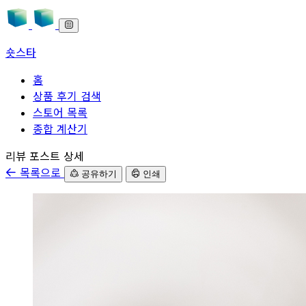
숏스타
홈
상품 후기 검색
스토어 목록
종합 계산기
본문으로 바로가기
리뷰 포스트 상세
목록으로
공유하기
인쇄