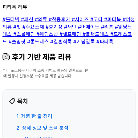
파티복 리뷰
#홀터넥
#패션
#의류
#착용후기
#사이즈
#코디
#파티복
#여성
의류
#핏
#주요소재
#총기장
#새틴
#머메이드
#리본
#웨딩드
레스
#스몰웨딩
#웨딩스냅
#셀프웨딩
#블랙드레스
#드레스코
드
#슬림핏
#롱드레스
#결혼식룩
#기념일룩
#파티룩
후기 기반 제품 리뷰
📋 목차
1. 제품 한 줄 정리
2. 상세 정보 및 스펙 분석