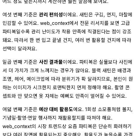
어느 정도 덮는지까지 계산하면 훨씬 깔끔해 보여요.
여섯 번째 기준은
관리 편의성
이에요. 새틴은 구김, 먼지, 마찰에
민감할 수 있어요. web_context에서 전문 리서치를 보면 고급
파티복일수록 관리 난이도가 착용 만족에 직결된다는 점이 강조
돼요. 따라서 한 번 입고 끝낼 건지, 여러 번 활용할 건지에 따라
선택이 달라져요.
일곱 번째 기준은
사진 결과물
이에요. 파티복은 실물보다 사진에
서 더 가치가 크게 느껴지는 경우가 많아요. 블랙 새틴은 배경과
조명, 헤어, 메이크업에 따라 분위기가 확 달라지므로, 본인이 원
하는 이미지가 시크한지 로맨틱한지 먼저 정해야 해요. 촬영 콘
셉트와 안 맞으면 옷 자체는 예뻐도 만족이 떨어질 수 있어요.
여덟 번째 기준은
예산 대비 활용도
예요. 1회성 소모품처럼 볼지,
기념일·촬영·연말 행사까지 재활용할지를 따져야 해요.
web_context의 시장 트렌드상 요즘 파티복은 단순히 화려하기
보다 여러 장면에 활용되는지 중요해요. 활용도가 높을수록 가격