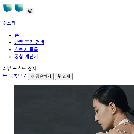
숏스타
홈
상품 후기 검색
스토어 목록
종합 계산기
본문으로 바로가기
리뷰 포스트 상세
목록으로
공유하기
인쇄