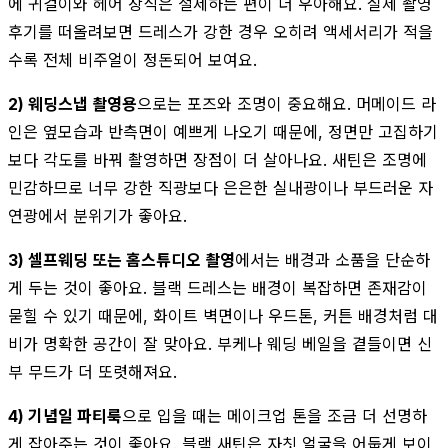
에 귀걸이와 헤어 장식은 절제하는 편이 더 우아해요. 실제 촬영
후기를 떠올려보면 드레스가 강한 경우 오히려 액세서리가 적을
수록 전체 비주얼이 정돈되어 보여요.
2) 웨딩스냅 촬영용
으로는 포즈와 조명이 중요해요. 머메이드 라
인은 옆모습과 반측면이 예쁘게 나오기 때문에, 정면만 고집하기
보다 각도를 바꿔 촬영하면 장점이 더 살아나요. 새틴은 조명에
민감하므로 너무 강한 직광보다 은은한 실내광이나 부드러운 자
연광에서 분위기가 좋아요.
3) 셀프웨딩 또는 홈스튜디오 촬영
에서는 배경과 소품을 단순하
게 두는 것이 좋아요. 블랙 드레스는 배경이 복잡하면 존재감이
묻힐 수 있기 때문에, 화이트 벽면이나 우드톤, 커튼 배경처럼 대
비가 명확한 공간이 잘 맞아요. 부케나 웨딩 베일을 곁들이면 신
부 무드가 더 또렷해져요.
4) 기념일 파티룩
으로 입을 때는 메이크업 톤을 조금 더 선명하
게 잡아주는 것이 좋아요. 블랙 새틴은 자칫 얼굴을 어둡게 보이