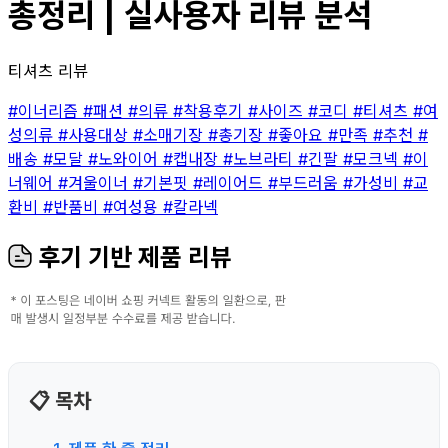
총정리 | 실사용자 리뷰 분석
티셔츠 리뷰
#이너리즘
#패션
#의류
#착용후기
#사이즈
#코디
#티셔츠
#여
성의류
#사용대상
#소매기장
#총기장
#좋아요
#만족
#추천
#
배송
#모달
#노와이어
#캡내장
#노브라티
#긴팔
#모크넥
#이
너웨어
#겨울이너
#기본핏
#레이어드
#부드러움
#가성비
#교
환비
#반품비
#여성용
#칼라넥
후기 기반 제품 리뷰
📋 목차