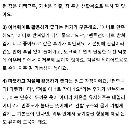
런 점은 재택근무, 가벼운 외출, 집 주변 생활복으로 특히 잘 맞
아요.
3) 이너웨어로 활용하기 좋다
는 평가가 꾸준해요. “이너로 만족
해요”, “이너로 받쳐입기 너무 좋으네요~”, “맨투맨이너로 받쳐
입기 너무 좋아요~” 같은 후기가 확인돼요. 기본핏에 긴팔이라
겉옷 안에 부담 없이 들어가고, 모크넥 계열의 단정한 목선 덕분
에 아우터 안에서 지저분해 보이지 않아요. 겨울철 레이어드용으
로 손이 자주 갈 가능성이 높아요.
4) 따뜻하고 겨울에 활용하기 좋다
는 점도 장점이에요. “편합니
다! 따뜻합니다”, “겨울 이너로 딱이네요”라는 후기가 반복되는
데, 이는 단순히 두꺼운 옷이 아니라 체온을 유지해주는 데일리
이너로서 만족도가 높다는 뜻이에요. 긴팔 구조와 몸에 가볍게
감기는 기본핏이 만나면, 외투 안에서 공기층을 형성해 체감 온
도 유지에 도움이 돼요.