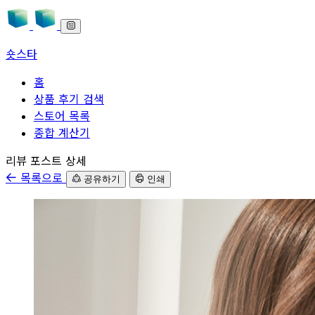
숏스타
홈
상품 후기 검색
스토어 목록
종합 계산기
본문으로 바로가기
리뷰 포스트 상세
목록으로
공유하기
인쇄