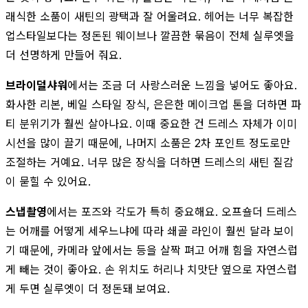
래식한 소품이 새틴의 광택과 잘 어울려요. 헤어는 너무 복잡한
업스타일보다는 정돈된 웨이브나 깔끔한 묶음이 전체 실루엣을
더 선명하게 만들어 줘요.
브라이덜샤워
에서는 조금 더 사랑스러운 느낌을 넣어도 좋아요.
화사한 리본, 베일 스타일 장식, 은은한 메이크업 톤을 더하면 파
티 분위기가 훨씬 살아나요. 이때 중요한 건 드레스 자체가 이미
시선을 많이 끌기 때문에, 나머지 소품은 2차 포인트 정도로만
조절하는 거예요. 너무 많은 장식을 더하면 드레스의 새틴 질감
이 묻힐 수 있어요.
스냅촬영
에서는 포즈와 각도가 특히 중요해요. 오프숄더 드레스
는 어깨를 어떻게 세우느냐에 따라 쇄골 라인이 훨씬 달라 보이
기 때문에, 카메라 앞에서는 등을 살짝 펴고 어깨 힘을 자연스럽
게 빼는 것이 좋아요. 손 위치도 허리나 치맛단 옆으로 자연스럽
게 두면 실루엣이 더 정돈돼 보여요.