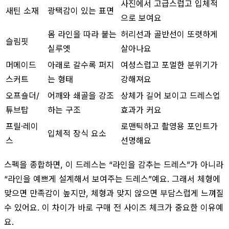
사진에서 고급스럽고 입체적
새틴 소재
광택감이 있는 표면
으로 보여요
몸 라인을 따라 붙는
허리선과 골반선이 또렷하게
슬림핏
실루엣
살아나요
머메이드
아래로 갈수록 퍼지
여성스럽고 포멀한 분위기가
스커트
는 형태
강해져요
오프숄더/
어깨와 쇄골을 강조
상체가 길어 보이고 드레스업
튜브탑
하는 구조
효과가 커요
프릴·레이
로맨틱하고 촬영용 포인트가
입체적 장식 요소
스
선명해요
스펙을 종합하면, 이 드레스는 “라인을 감추는 드레스”가 아니라
“라인을 예쁘게 설계해서 보여주는 드레스”예요. 그래서 체형에
맞으면 만족감이 높지만, 체형과 맞지 않으면 부담스럽게 느껴질
수 있어요. 이 차이가 바로 구매 전 사이즈 체크가 중요한 이유예
요.