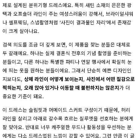
제로 설계된 분위기형 드레스예요. 특히 새틴 소재의 은은한 광
택과 오프숄더 라인이 주는 여성스러움이 강해서, 브라이덜샤워
나 셀프웨딩, 스냅촬영처럼 ‘사진이 결과물인 자리’에서 존재감
이 크게 살아나요.
검색 의도를 조금 더 깊게 보면, 이 제품을 찾는 분들은 대체로
두 갈래예요. 하나는 실제 결혼식 전후의 기념 촬영을 준비하는
분들이고, 다른 하나는 특별한 파티나 연말 행사에서 확실히 눈
에 띄는 옷을 원하는 분들이에요. 그래서 단순히 예쁜 디자인인
지보다도,
상체 라인이 어떻게 보이는지
,
사진에서 어떤 질감으로
찍히는지
,
오래 앉아 있거나 이동할 때 불편하지는 않은지
가 더
중요한 기준이 돼요.
이 드레스는 슬림핏과 머메이드 스커트 구성이기 때문에, 허리
라인을 살리고 아래로 갈수록 흐르는 실루엣을 선호하는 분에게
잘 맞아요. 반대로 너무 캐주얼한 무드나 활동성을 우선하는 분
에게는 다소 드레스업된 느낌이 강할 수 있어요. 그런 만큼 이 글