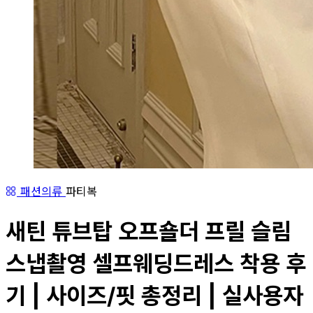
패션의류
파티복
새틴 튜브탑 오프숄더 프릴 슬림
스냅촬영 셀프웨딩드레스 착용 후
기 | 사이즈/핏 총정리 | 실사용자