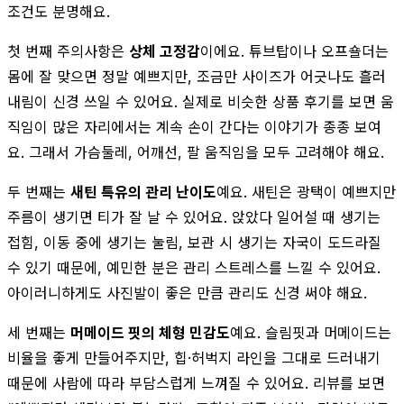
조건도 분명해요.
첫 번째 주의사항은
상체 고정감
이에요. 튜브탑이나 오프숄더는
몸에 잘 맞으면 정말 예쁘지만, 조금만 사이즈가 어긋나도 흘러
내림이 신경 쓰일 수 있어요. 실제로 비슷한 상품 후기를 보면 움
직임이 많은 자리에서는 계속 손이 간다는 이야기가 종종 보여
요. 그래서 가슴둘레, 어깨선, 팔 움직임을 모두 고려해야 해요.
두 번째는
새틴 특유의 관리 난이도
예요. 새틴은 광택이 예쁘지만
주름이 생기면 티가 잘 날 수 있어요. 앉았다 일어설 때 생기는
접힘, 이동 중에 생기는 눌림, 보관 시 생기는 자국이 도드라질
수 있기 때문에, 예민한 분은 관리 스트레스를 느낄 수 있어요.
아이러니하게도 사진발이 좋은 만큼 관리도 신경 써야 해요.
세 번째는
머메이드 핏의 체형 민감도
예요. 슬림핏과 머메이드는
비율을 좋게 만들어주지만, 힙·허벅지 라인을 그대로 드러내기
때문에 사람에 따라 부담스럽게 느껴질 수 있어요. 리뷰를 보면