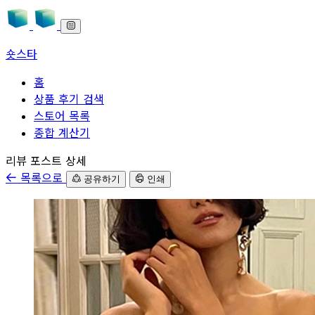
숏스타
홈
상품 후기 검색
스토어 목록
종합 계산기
본문으로 바로가기
리뷰 포스트 상세
목록으로
공유하기
인쇄