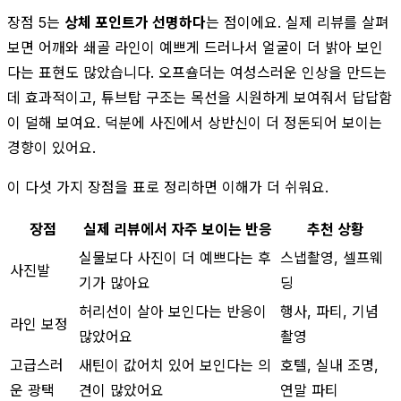
장점 5는
상체 포인트가 선명하다
는 점이에요. 실제 리뷰를 살펴
보면 어깨와 쇄골 라인이 예쁘게 드러나서 얼굴이 더 밝아 보인
다는 표현도 많았습니다. 오프숄더는 여성스러운 인상을 만드는
데 효과적이고, 튜브탑 구조는 목선을 시원하게 보여줘서 답답함
이 덜해 보여요. 덕분에 사진에서 상반신이 더 정돈되어 보이는
경향이 있어요.
이 다섯 가지 장점을 표로 정리하면 이해가 더 쉬워요.
장점
실제 리뷰에서 자주 보이는 반응
추천 상황
실물보다 사진이 더 예쁘다는 후
스냅촬영, 셀프웨
사진발
기가 많아요
딩
허리선이 살아 보인다는 반응이
행사, 파티, 기념
라인 보정
많았어요
촬영
고급스러
새틴이 값어치 있어 보인다는 의
호텔, 실내 조명,
운 광택
견이 많았어요
연말 파티