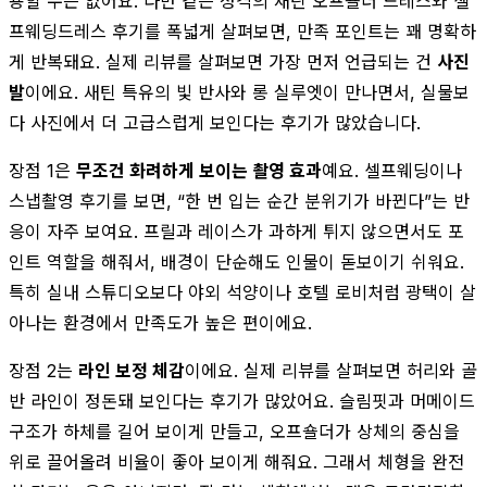
용할 수는 없어요. 다만 같은 성격의 새틴 오프숄더 드레스와 셀
프웨딩드레스 후기를 폭넓게 살펴보면, 만족 포인트는 꽤 명확하
게 반복돼요. 실제 리뷰를 살펴보면 가장 먼저 언급되는 건
사진
발
이에요. 새틴 특유의 빛 반사와 롱 실루엣이 만나면서, 실물보
다 사진에서 더 고급스럽게 보인다는 후기가 많았습니다.
장점 1은
무조건 화려하게 보이는 촬영 효과
예요. 셀프웨딩이나
스냅촬영 후기를 보면, “한 번 입는 순간 분위기가 바뀐다”는 반
응이 자주 보여요. 프릴과 레이스가 과하게 튀지 않으면서도 포
인트 역할을 해줘서, 배경이 단순해도 인물이 돋보이기 쉬워요.
특히 실내 스튜디오보다 야외 석양이나 호텔 로비처럼 광택이 살
아나는 환경에서 만족도가 높은 편이에요.
장점 2는
라인 보정 체감
이에요. 실제 리뷰를 살펴보면 허리와 골
반 라인이 정돈돼 보인다는 후기가 많았어요. 슬림핏과 머메이드
구조가 하체를 길어 보이게 만들고, 오프숄더가 상체의 중심을
위로 끌어올려 비율이 좋아 보이게 해줘요. 그래서 체형을 완전