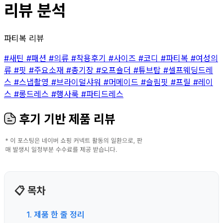
리뷰 분석
파티복 리뷰
#새틴
#패션
#의류
#착용후기
#사이즈
#코디
#파티복
#여성의
류
#핏
#주요소재
#총기장
#오프숄더
#튜브탑
#셀프웨딩드레
스
#스냅촬영
#브라이덜샤워
#머메이드
#슬림핏
#프릴
#레이
스
#롱드레스
#행사룩
#파티드레스
후기 기반 제품 리뷰
📋 목차
1. 제품 한 줄 정리