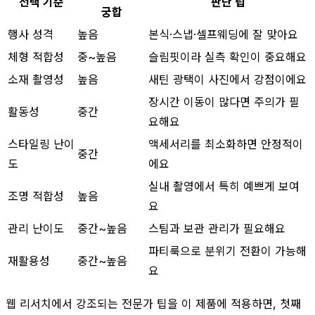
선택 기준
판단 팁
궁합
행사 성격
높음
본식·스냅·셀프웨딩에 잘 맞아요
체형 적합성
중~높음
슬림핏이라 실측 확인이 중요해요
소재 촬영성
높음
새틴 광택이 사진에서 강점이에요
장시간 이동이 많다면 주의가 필
활동성
중간
요해요
스타일링 난이
액세서리를 최소화하면 안정적이
중간
도
에요
실내 촬영에서 특히 예쁘게 보여
조명 적합성
높음
요
관리 난이도
중간~높음
스팀과 보관 관리가 필요해요
파티룩으로 분위기 전환이 가능해
재활용성
중간~높음
요
웹 리서치에서 강조되는 전문가 팁을 이 제품에 적용하면, 첫째