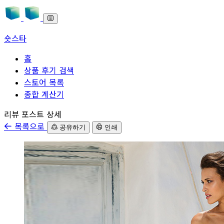
숏스타
홈
상품 후기 검색
스토어 목록
종합 계산기
본문으로 바로가기
리뷰 포스트 상세
목록으로
공유하기
인쇄