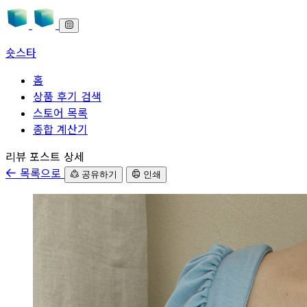
숏스타
홈
상품 후기 검색
스토어 목록
종합 계산기
본문으로 바로가기
리뷰 포스트 상세
목록으로
공유하기
인쇄