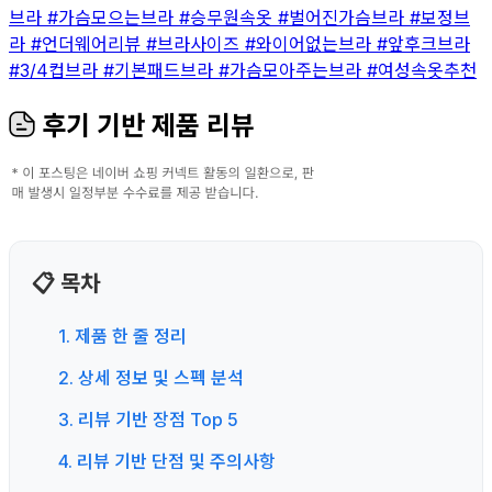
브라
#가슴모으는브라
#승무원속옷
#벌어진가슴브라
#보정브
라
#언더웨어리뷰
#브라사이즈
#와이어없는브라
#앞후크브라
#3/4컵브라
#기본패드브라
#가슴모아주는브라
#여성속옷추천
후기 기반 제품 리뷰
📋 목차
1. 제품 한 줄 정리
2. 상세 정보 및 스펙 분석
3. 리뷰 기반 장점 Top 5
4. 리뷰 기반 단점 및 주의사항