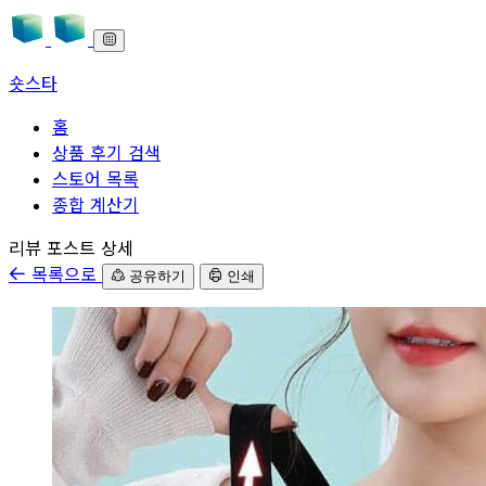
숏스타
홈
상품 후기 검색
스토어 목록
종합 계산기
본문으로 바로가기
리뷰 포스트 상세
목록으로
공유하기
인쇄