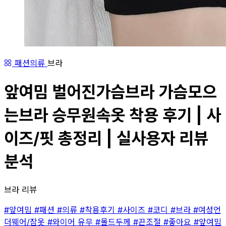
패션의류
브라
앞여밈 벌어진가슴브라 가슴모으
는브라 승무원속옷 착용 후기 | 사
이즈/핏 총정리 | 실사용자 리뷰
분석
브라 리뷰
#앞여밈
#패션
#의류
#착용후기
#사이즈
#코디
#브라
#여성언
더웨어/잠옷
#와이어 유무
#몰드두께
#끈조절
#좋아요
#앞여밈