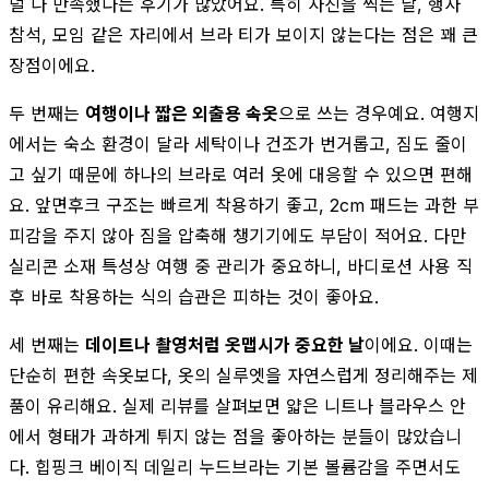
덜 나 만족했다는 후기가 많았어요. 특히 사진을 찍는 날, 행사
참석, 모임 같은 자리에서 브라 티가 보이지 않는다는 점은 꽤 큰
장점이에요.
두 번째는
여행이나 짧은 외출용 속옷
으로 쓰는 경우예요. 여행지
에서는 숙소 환경이 달라 세탁이나 건조가 번거롭고, 짐도 줄이
고 싶기 때문에 하나의 브라로 여러 옷에 대응할 수 있으면 편해
요. 앞면후크 구조는 빠르게 착용하기 좋고, 2cm 패드는 과한 부
피감을 주지 않아 짐을 압축해 챙기기에도 부담이 적어요. 다만
실리콘 소재 특성상 여행 중 관리가 중요하니, 바디로션 사용 직
후 바로 착용하는 식의 습관은 피하는 것이 좋아요.
세 번째는
데이트나 촬영처럼 옷맵시가 중요한 날
이에요. 이때는
단순히 편한 속옷보다, 옷의 실루엣을 자연스럽게 정리해주는 제
품이 유리해요. 실제 리뷰를 살펴보면 얇은 니트나 블라우스 안
에서 형태가 과하게 튀지 않는 점을 좋아하는 분들이 많았습니
다. 힙핑크 베이직 데일리 누드브라는 기본 볼륨감을 주면서도