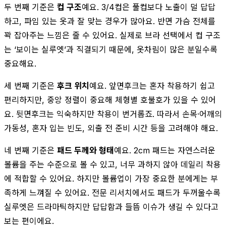
두 번째 기준은
컵 구조
예요. 3/4컵은 풀컵보다 노출이 덜 답답
하고, 파임 있는 옷과 잘 맞는 경우가 많아요. 반면 가슴 전체를
꽉 잡아주는 느낌은 줄 수 있어요. 실제로 브라 선택에서 컵 구조
는 ‘보이는 실루엣’과 직결되기 때문에, 옷차림이 많은 분일수록
중요해요.
세 번째 기준은
후크 위치
예요. 앞면후크는 혼자 착용하기 쉽고
편리하지만, 중앙 정렬이 중요해 체형별 호불호가 있을 수 있어
요. 뒷면후크는 익숙하지만 착용이 번거롭죠. 따라서 손목·어깨의
가동성, 혼자 입는 빈도, 외출 전 준비 시간 등을 고려해야 해요.
네 번째 기준은
패드 두께와 형태
예요. 2cm 패드는 자연스러운
볼륨을 주는 수준으로 볼 수 있고, 너무 과하지 않아 데일리 착용
에 적합할 수 있어요. 하지만 볼륨업이 가장 중요한 분에게는 부
족하게 느껴질 수 있어요. 전문 리서치에서도 패드가 두꺼울수록
실루엣은 드라마틱하지만 답답함과 들뜸 이슈가 생길 수 있다고
보는 편이에요.