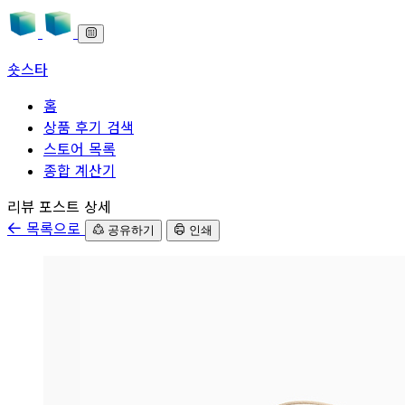
숏스타
홈
상품 후기 검색
스토어 목록
종합 계산기
본문으로 바로가기
리뷰 포스트 상세
목록으로
공유하기
인쇄