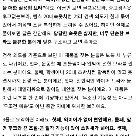
을 더한 실용형 브라”
예요. 이름만 보면 골프용브라, 중고생속옷,
후크없는브라, 헬스 20대속옷처럼 여러 검색 의도가 한데 묶여
있어서 처음엔 조금 복잡하게 느껴질 수 있어요. 하지만 실제로
풀어보면 답은 간단해요.
답답한 속옷은 싫지만, 너무 단순한 브
라도 불편한 분
에게 맞춘 구조라고 보면 좋아요.
검색 의도를 기준으로 보면 이 제품을 찾는 분들은 보통 세 부류
로 나뉘어요. 첫째, 운동할 때 흔들림이나 압박이 덜한 브라를 원
하는 분이에요. 둘째, 학생이나 20대 초반처럼 활동량이 많고 옷
맵시까지 신경 쓰는 분이에요. 셋째, 일반적인 와이어 브라가 불
편해서 데일리용으로 갈아탈 대안을 찾는 분이에요. 이 제품은
이런 니즈를 한 번에 겨냥하고 있어서, ‘무조건 기능성’도 아니고
‘무조건 예쁨’도 아닌 중간 지대에 위치한 브라예요.
3줄로 요약하면 이래요.
첫째, 와이어가 없어 편안해요.
둘째, 앞
면 후크와 끈 조절·끈 탈착 기능이 있어 쓰임새가 넓어요.
셋째,