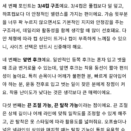
세 번째 포인트는
3/4컵 구조
예요. 3/4컵은 풀컵보다 덜 덮고,
하프컵보다 더 안정적인 밸런스를 가지는 편이에요. 가슴 윗부분
을 너무 꽉 누르지 않으면서도 기본적인 지지와 안정감을 주는
구조라서, 데일리와 활동성을 함께 생각할 때 많이 선호돼요. 다
만 체형에 따라 컵 상단이 뜨거나 컵이 부족하게 느껴질 수 있으
니, 사이즈 선택은 반드시 신중해야 해요.
네 번째는
앞면 후크
예요. 일반적인 등쪽 후크는 혼자 입고 벗을
때 조금 번거로울 수 있는데, 앞면 후크는 착용 동선이 짧아 편의
성이 높아요. 특히 손목이나 어깨가 불편한 분, 빠르게 갈아입어
야 하는 분, 운동 전후로 입고 벗는 일이 잦은 분에게 장점이 커
요. 착용 난이도가 낮다는 것은 생각보다 큰 매력이에요.
다섯 번째는
끈 조절 가능, 끈 탈착 가능
이라는 점이에요. 끈 조절
은 상체 길이나 어깨 라인에 맞춰 밀착도를 조정할 수 있게 해주
고, 끈 탈착은 옷 스타일에 따라 활용도를 넓혀줘요. 오프숄더나
넓은 넥라인의 상의와 매치할 때는 탈착 기능이 특히 유용할 수