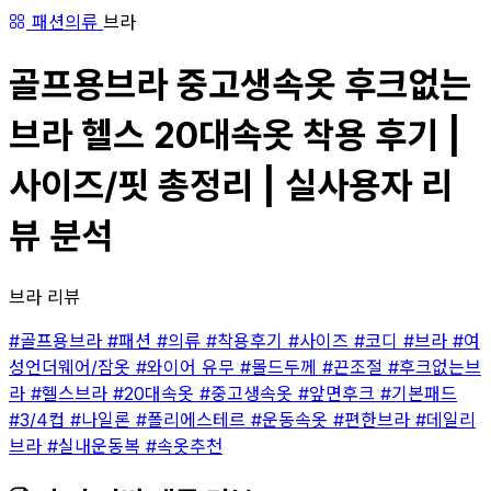
패션의류
브라
골프용브라 중고생속옷 후크없는
브라 헬스 20대속옷 착용 후기 |
사이즈/핏 총정리 | 실사용자 리
뷰 분석
브라 리뷰
#골프용브라
#패션
#의류
#착용후기
#사이즈
#코디
#브라
#여
성언더웨어/잠옷
#와이어 유무
#몰드두께
#끈조절
#후크없는브
라
#헬스브라
#20대속옷
#중고생속옷
#앞면후크
#기본패드
#3/4컵
#나일론
#폴리에스테르
#운동속옷
#편한브라
#데일리
브라
#실내운동복
#속옷추천