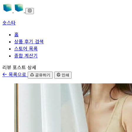
숏스타
홈
상품 후기 검색
스토어 목록
종합 계산기
본문으로 바로가기
리뷰 포스트 상세
목록으로
공유하기
인쇄