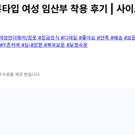
타입 여성 임산부 착용 후기 | 사이
#여성언더웨어/잠옷
#잠금방식
#디테일
#좋아요
#만족
#배송
#보
#Y존커버
#실내방한
#복부보온
#보정속옷