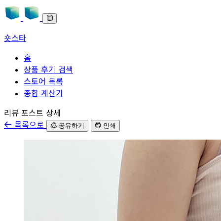
숏스타
홈
상품 후기 검색
스토어 목록
종합 계산기
본문으로 바로가기
리뷰 포스트 상세
목록으로
공유하기
인쇄