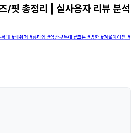
즈/핏 총정리 | 실사용자 리뷰 분석
온복대
#배워머
#롱타입
#임산부복대
#코튼
#방한
#겨울아이템
#