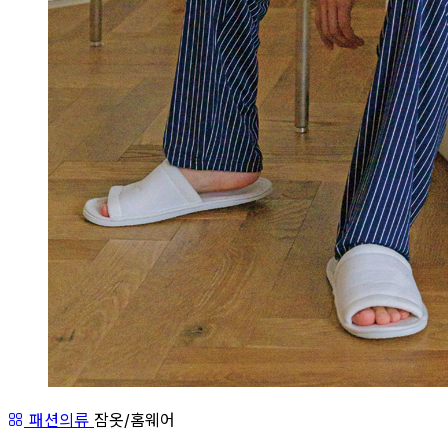
패션의류
잠옷/홈웨어