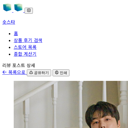
숏스타
홈
상품 후기 검색
스토어 목록
종합 계산기
본문으로 바로가기
리뷰 포스트 상세
목록으로
공유하기
인쇄