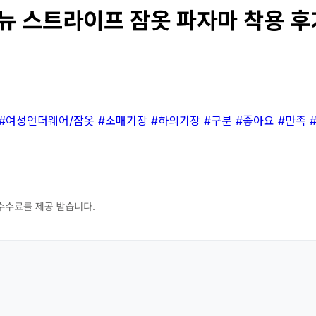
뉴 스트라이프 잠옷 파자마 착용 후기
#여성언더웨어/잠옷
#소매기장
#하의기장
#구분
#좋아요
#만족