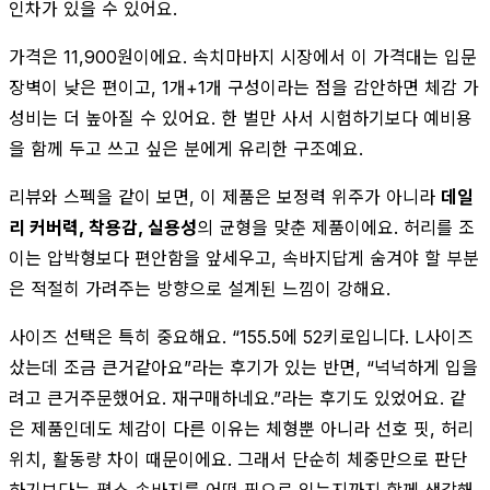
인차가 있을 수 있어요.
가격은 11,900원이에요. 속치마바지 시장에서 이 가격대는 입문
장벽이 낮은 편이고, 1개+1개 구성이라는 점을 감안하면 체감 가
성비는 더 높아질 수 있어요. 한 벌만 사서 시험하기보다 예비용
을 함께 두고 쓰고 싶은 분에게 유리한 구조예요.
리뷰와 스펙을 같이 보면, 이 제품은 보정력 위주가 아니라
데일
리 커버력, 착용감, 실용성
의 균형을 맞춘 제품이에요. 허리를 조
이는 압박형보다 편안함을 앞세우고, 속바지답게 숨겨야 할 부분
은 적절히 가려주는 방향으로 설계된 느낌이 강해요.
사이즈 선택은 특히 중요해요. “155.5에 52키로입니다. L사이즈
샀는데 조금 큰거같아요”라는 후기가 있는 반면, “넉넉하게 입을
려고 큰거주문했어요. 재구매하네요.”라는 후기도 있었어요. 같
은 제품인데도 체감이 다른 이유는 체형뿐 아니라 선호 핏, 허리
위치, 활동량 차이 때문이에요. 그래서 단순히 체중만으로 판단
하기보다는 평소 속바지를 어떤 핏으로 입는지까지 함께 생각해