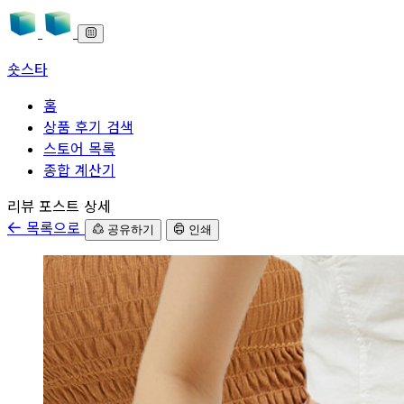
숏스타
홈
상품 후기 검색
스토어 목록
종합 계산기
본문으로 바로가기
리뷰 포스트 상세
목록으로
공유하기
인쇄