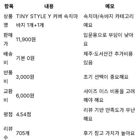
항목
내용
메모
상품
TINY STYLE Y 커버 속치마
속치마/속바지 카테고리
명
바지 1개+1개
예요
판매
입문용으로 부담이 낮아
11,900원
가
요
배송
제주·도서산간 추가비용
기본 0원
비
있음
반품
3,000원
초기 선택이 중요해요
비
교환
사이즈 미스 비용을 고려
6,000원
비
해야 해요
리뷰 기반 만족도가 무난
평점
4.54점
해요
리뷰
705개
후기 참고 가치가 높아요
수