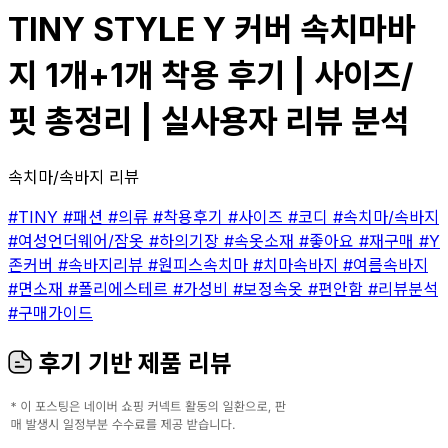
TINY STYLE Y 커버 속치마바
지 1개+1개 착용 후기 | 사이즈/
핏 총정리 | 실사용자 리뷰 분석
속치마/속바지 리뷰
#TINY
#패션
#의류
#착용후기
#사이즈
#코디
#속치마/속바지
#여성언더웨어/잠옷
#하의기장
#속옷소재
#좋아요
#재구매
#Y
존커버
#속바지리뷰
#원피스속치마
#치마속바지
#여름속바지
#면소재
#폴리에스테르
#가성비
#보정속옷
#편안함
#리뷰분석
#구매가이드
후기 기반 제품 리뷰