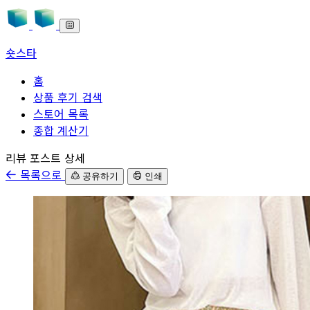
숏스타
홈
상품 후기 검색
스토어 목록
종합 계산기
본문으로 바로가기
리뷰 포스트 상세
목록으로
공유하기
인쇄