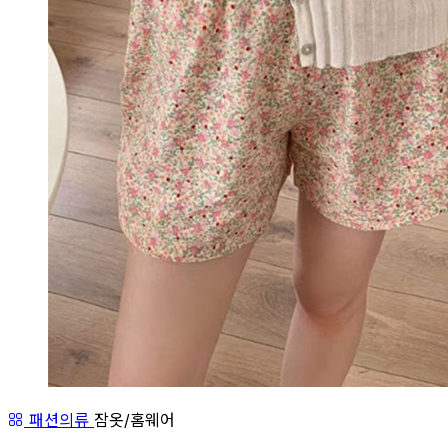
패션의류
잠옷/홈웨어