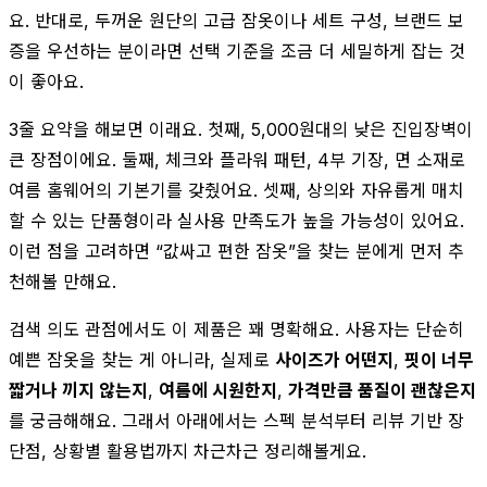
요. 반대로, 두꺼운 원단의 고급 잠옷이나 세트 구성, 브랜드 보
증을 우선하는 분이라면 선택 기준을 조금 더 세밀하게 잡는 것
이 좋아요.
3줄 요약을 해보면 이래요. 첫째, 5,000원대의 낮은 진입장벽이
큰 장점이에요. 둘째, 체크와 플라워 패턴, 4부 기장, 면 소재로
여름 홈웨어의 기본기를 갖췄어요. 셋째, 상의와 자유롭게 매치
할 수 있는 단품형이라 실사용 만족도가 높을 가능성이 있어요.
이런 점을 고려하면 “값싸고 편한 잠옷”을 찾는 분에게 먼저 추
천해볼 만해요.
검색 의도 관점에서도 이 제품은 꽤 명확해요. 사용자는 단순히
예쁜 잠옷을 찾는 게 아니라, 실제로
사이즈가 어떤지
,
핏이 너무
짧거나 끼지 않는지
,
여름에 시원한지
,
가격만큼 품질이 괜찮은지
를 궁금해해요. 그래서 아래에서는 스펙 분석부터 리뷰 기반 장
단점, 상황별 활용법까지 차근차근 정리해볼게요.