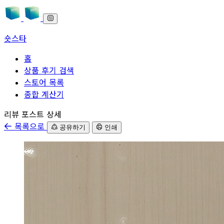
숏스타
홈
상품 후기 검색
스토어 목록
종합 계산기
본문으로 바로가기
리뷰 포스트 상세
목록으로
공유하기
인쇄