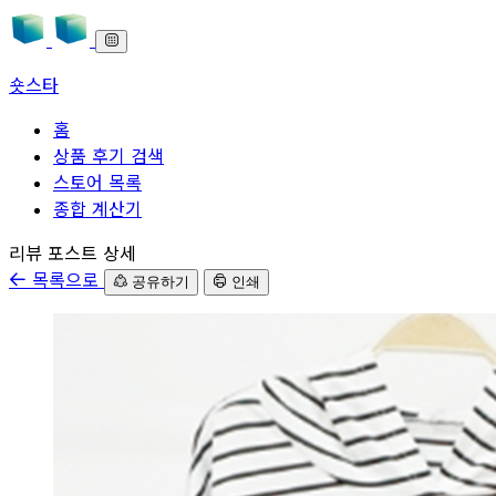
숏스타
홈
상품 후기 검색
스토어 목록
종합 계산기
본문으로 바로가기
리뷰 포스트 상세
목록으로
공유하기
인쇄