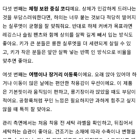
다섯 번째는
체형 보완 중심 코디
예요. 상체가 민감하게 드러나는
것을 부담스러워한다면, 하의는 너무 붙는 것보다 적당히 떨어지
는 실루엣이 균형을 잘 맞춰줘요. 반대로 하체 커버가 목표라면
레깅스나 슬림 팬츠와 함께 상의를 살짝 길게 빼서 입는 방식도
좋아요. 키가 큰 분들은 롱한 실루엣을 더 세련되게 살릴 수 있
고, 키가 작은 분들은 앞만 살짝 넣는 반쪽 인 방식으로 비율을
맞추면 좋아요.
여섯 번째는
여행이나 장거리 이동룩
이에요. 오래 앉아 있어야 하
거나 이동이 많은 날에는 편안한 착용감이 우선이에요. 이 제품
은 기본핏이라 움직임이 편하고, 롱기장이라 앉았을 때도 부담이
적어요. 공항룩처럼 꾸민 느낌은 필요하지만 과하게 힘주고 싶지
않을 때 특히 잘 맞아요.
관리 측면에서는 처음 착용 전 세탁 라벨을 확인하고, 뒤집어서
세탁하는 습관이 좋아요. 건조기는 소재에 따라 수축이나 변형을