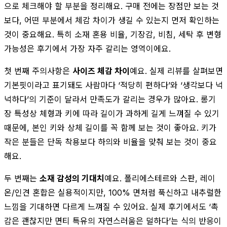
으로 체크해야 할 부분을 정리해요. 구매 전에는 장점만 보는 것
보다, 어떤 부분에서 체감 차이가 생길 수 있는지 먼저 확인하는
것이 중요해요. 특히 소재 혼용 비율, 기장감, 비침, 세탁 후 변형
가능성은 후기에서 가장 자주 갈리는 영역이에요.
첫 번째 주의사항은
사이즈 체감 차이
예요. 실제 리뷰를 살펴보면
기본핏이라고 표기돼도 사람마다 ‘적당히 편하다’와 ‘생각보다 넉
넉하다’의 기준이 달라서 만족도가 갈리는 경우가 많아요. 롱기
장 특성상 체형과 키에 따라 길이가 과하게 길게 느껴질 수 있기
때문에, 본인 키와 상체 길이를 꼭 함께 보는 것이 좋아요. 키가
작은 분들은 단독 착용보다 하의와 비율을 맞춰 보는 것이 중요
해요.
두 번째는
소재 감성의 기대치
예요. 폴리에스테르와 스판, 레이
온/인견 혼합은 실용적이지만, 100% 면처럼 푹신하고 내추럴한
느낌을 기대하면 다르게 느껴질 수 있어요. 실제 후기에서도 ‘촉
감은 괜찮지만 면티 특유의 자연스러움은 덜하다’는 식의 반응이