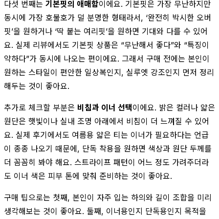
다섯 번째는
기본핏의 애매함
이에요. 기본핏은 가장 무난하지만
동시에 가장 호불호가 덜 분명한 형태라서, ‘완전히 박시한 오버
핏’을 원하거나 ‘딱 붙는 여리핏’을 원하면 기대와 다를 수 있어
요. 실제 리뷰에서도 기본핏 상품은 “무난해서 좋다”와 “특징이
약하다”가 동시에 나오는 편이에요. 그래서 구매 전에는 본인이
원하는 스타일이 편안한 일상복인지, 실루엣 강조인지 먼저 정리
해두는 것이 좋아요.
추가로 체크할 부분은
비침과 이너 선택
이에요. 밝은 컬러나 얇은
원단은 햇빛이나 실내 조명 아래에서 비침이 더 느껴질 수 있어
요. 실제 후기에서도 여름용 얇은 티는 이너가 필요하다는 언급
이 종종 나오기 때문에, 단독 착용을 원하면 색상과 원단 두께를
더 꼼꼼히 봐야 해요. 스트라이프 패턴이 어느 정도 가려주더라
도 이너 색은 피부 톤에 맞춰 준비하는 것이 좋아요.
구매 팁으로는 첫째, 본인이 자주 입는 하의와 길이 조합을 미리
생각해보는 것이 좋아요. 둘째, 이너용인지 단독용인지 목적을