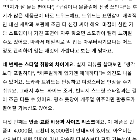
“먼지가 잘 붙는 편이다”, “구김이나 올풀림에 신경 쓰인다”는 후
기가 많은 제품군이 바로 트위드예요. 트위드는 표면감이 매력적
인 대신 세탁과 보관에 조금 더 신경 써야 해요. 마찰이 심한 가
방 스트랩이나 거친 표면에 자주 닿으면 소모감이 빨리 느껴질
수도 있어요. 따라서 데일리로 막 입는 아우터라기보다는 어느
정도 관리하며 입는 재킷에 가깝다고 보는 게 맞아요.
네 번째는
스타일 취향의 차이
예요. 실제 리뷰를 살펴보면 “생각
보다 포멀하다”, “캐주얼하게 입기엔 애매하다”는 의견도 나올
수 있어요. 노카라 트위드는 단정하고 여성스러운 인상을 주기
쉬워요. 그래서 후드, 와이드 조거, 빈티지 스트릿 스타일과는 결
이 조금 다를 수 있어요. 평소 옷장이 캐주얼 위주라면 활용도가
떨어질 가능성도 있어요.
다섯 번째는
반품·교환 비용과 사이즈 리스크
예요. 이 제품은 반
품비 4,000원, 교환비 8,000원이 안내되어 있어요. 아우터는
상의보다 체형 영향이 커서 단순한 티셔츠보다 교환 가능성이 높