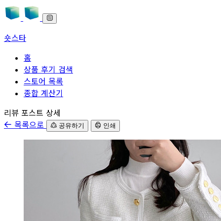
숏스타
홈
상품 후기 검색
스토어 목록
종합 계산기
본문으로 바로가기
리뷰 포스트 상세
목록으로
공유하기
인쇄