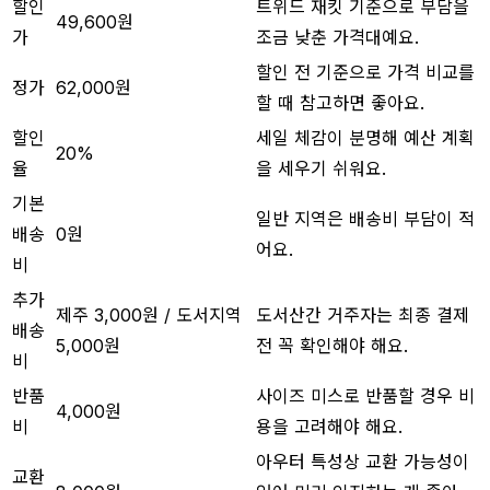
할인
트위드 재킷 기준으로 부담을
49,600원
가
조금 낮춘 가격대예요.
할인 전 기준으로 가격 비교를
정가
62,000원
할 때 참고하면 좋아요.
할인
세일 체감이 분명해 예산 계획
20%
율
을 세우기 쉬워요.
기본
일반 지역은 배송비 부담이 적
배송
0원
어요.
비
추가
제주 3,000원 / 도서지역
도서산간 거주자는 최종 결제
배송
5,000원
전 꼭 확인해야 해요.
비
반품
사이즈 미스로 반품할 경우 비
4,000원
비
용을 고려해야 해요.
아우터 특성상 교환 가능성이
교환