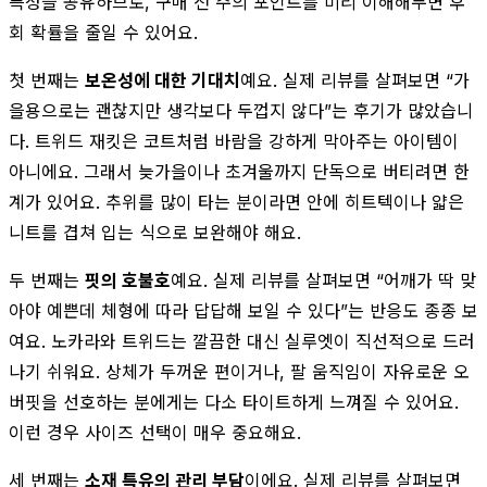
특성을 공유하므로, 구매 전 주의 포인트를 미리 이해해두면 후
회 확률을 줄일 수 있어요.
첫 번째는
보온성에 대한 기대치
예요. 실제 리뷰를 살펴보면 “가
을용으로는 괜찮지만 생각보다 두껍지 않다”는 후기가 많았습니
다. 트위드 재킷은 코트처럼 바람을 강하게 막아주는 아이템이
아니에요. 그래서 늦가을이나 초겨울까지 단독으로 버티려면 한
계가 있어요. 추위를 많이 타는 분이라면 안에 히트텍이나 얇은
니트를 겹쳐 입는 식으로 보완해야 해요.
두 번째는
핏의 호불호
예요. 실제 리뷰를 살펴보면 “어깨가 딱 맞
아야 예쁜데 체형에 따라 답답해 보일 수 있다”는 반응도 종종 보
여요. 노카라와 트위드는 깔끔한 대신 실루엣이 직선적으로 드러
나기 쉬워요. 상체가 두꺼운 편이거나, 팔 움직임이 자유로운 오
버핏을 선호하는 분에게는 다소 타이트하게 느껴질 수 있어요.
이런 경우 사이즈 선택이 매우 중요해요.
세 번째는
소재 특유의 관리 부담
이에요. 실제 리뷰를 살펴보면