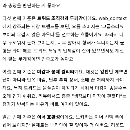
라 총장을 판단하는 게 좋아요.
다섯 번째 기준은
트위드 조직감과 두께감
이에요. web_context
에서 강조되는 시장 트렌드를 보면, 요즘 소비자는 ‘고급스러워
보이되 무겁지 않은 아우터’를 선호하는 흐름이에요. 따라서 너
무 두꺼워서 둔해 보이는지, 너무 얇아서 형태가 무너지는지 균
형을 봐야 해요. 트위드 특유의 입체감이 살아 있으면서도 계절
에 맞는 무게감이면 만족도가 높아요.
여섯 번째 기준은
마감과 봉제 퀄리티
예요. 재킷은 앞판만 예쁘면
끝이 아니라 안쪽 마감, 단추 부착 상태, 소매 끝 처리까지 봐야
해요. 특히 트위드는 올풀림이 체감되기 쉬워서 마감이 좋을수록
오래 입기 쉬워요. 리뷰에서도 종종 “생각보다 마감이 괜찮다”는
평가가 반복되는 이유가 바로 여기에 있어요.
일곱 번째 기준은
이너 호환성
이에요. 노카라는 이너 선택 폭이
넓어 보이지만 실제로는 넥라인이 잘 맞아야 더 예뻐요. 라운드