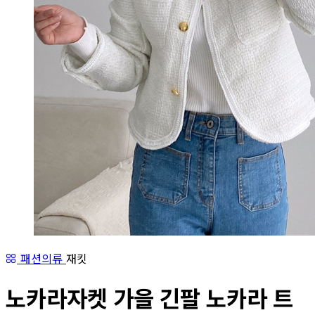
패션의류
재킷
노카라자켓 가을 긴팔 노카라 트