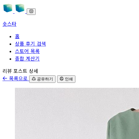
숏스타
홈
상품 후기 검색
스토어 목록
종합 계산기
본문으로 바로가기
리뷰 포스트 상세
목록으로
공유하기
인쇄