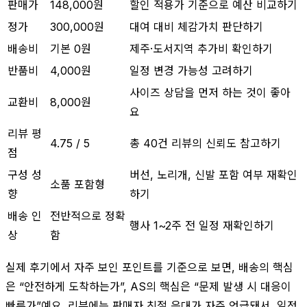
판매가
148,000원
할인 적용가 기준으로 예산 비교하기
정가
300,000원
대여 대비 체감가치 판단하기
배송비
기본 0원
제주·도서지역 추가비 확인하기
반품비
4,000원
일정 변경 가능성 고려하기
사이즈 상담을 먼저 하는 것이 좋아
교환비
8,000원
요
리뷰 평
4.75 / 5
총 40건 리뷰의 신뢰도 참고하기
점
구성 성
버선, 노리개, 신발 포함 여부 재확인
소품 포함형
향
하기
배송 인
전반적으로 정확
행사 1~2주 전 일정 재확인하기
상
함
실제 후기에서 자주 보인 포인트를 기준으로 보면, 배송의 핵심
은 “안전하게 도착하는가”, AS의 핵심은 “문제 발생 시 대응이
빠른가”예요. 리뷰에는 판매자 친절 응대가 자주 언급돼서, 일정