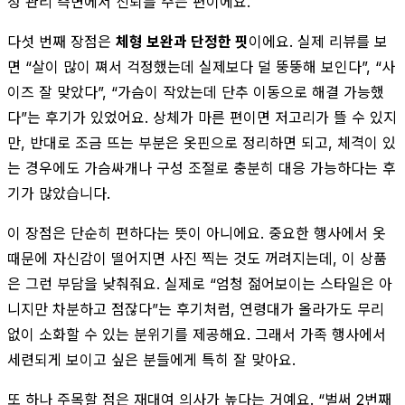
정 관리 측면에서 신뢰를 주는 편이에요.
다섯 번째 장점은
체형 보완과 단정한 핏
이에요. 실제 리뷰를 보
면 “살이 많이 쪄서 걱정했는데 실제보다 덜 뚱뚱해 보인다”, “사
이즈 잘 맞았다”, “가슴이 작았는데 단추 이동으로 해결 가능했
다”는 후기가 있었어요. 상체가 마른 편이면 저고리가 뜰 수 있지
만, 반대로 조금 뜨는 부분은 옷핀으로 정리하면 되고, 체격이 있
는 경우에도 가슴싸개나 구성 조절로 충분히 대응 가능하다는 후
기가 많았습니다.
이 장점은 단순히 편하다는 뜻이 아니에요. 중요한 행사에서 옷
때문에 자신감이 떨어지면 사진 찍는 것도 꺼려지는데, 이 상품
은 그런 부담을 낮춰줘요. 실제로 “엄청 젊어보이는 스타일은 아
니지만 차분하고 점잖다”는 후기처럼, 연령대가 올라가도 무리
없이 소화할 수 있는 분위기를 제공해요. 그래서 가족 행사에서
세련되게 보이고 싶은 분들에게 특히 잘 맞아요.
또 하나 주목할 점은 재대여 의사가 높다는 거예요. “벌써 2번째