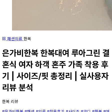
패션의류
한복
은가비한복 한복대여 루아그린 결
혼식 여자 하객 혼주 가족 착용 후
기 | 사이즈/핏 총정리 | 실사용자
리뷰 분석
한복 리뷰
#은가비한복
#패션
#의류
#착용후기
#사이즈
#코디
#한복
#여