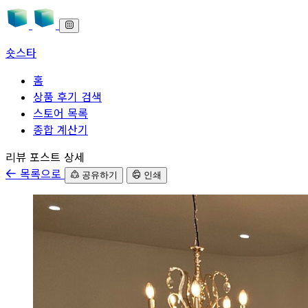
숏스타
홈
상품 후기 검색
스토어 목록
종합 계산기
본문으로 바로가기
리뷰 포스트 상세
목록으로
공유하기
인쇄