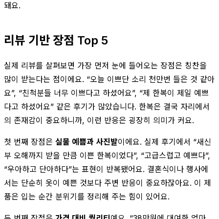
돼요.
리뷰 기반 장점 Top 5
실제 리뷰를 살펴보면 가장 먼저 눈에 들어오는 장점은 칭찬을
많이 받는다는 점이에요. “오늘 이쁘단 소리 천만번 들은 것 같아
요”, “친척분들 너무 이쁘다고 하셨어요”, “제 한복이 제일 예쁘
다고 하셨어요” 같은 후기가 많았습니다. 한복은 결국 자리에서
의 존재감이 중요하니까, 이런 반응은 굉장히 의미가 커요.
첫 번째 장점은
실물 예쁨과 사진발
이에요. 실제 후기에서 “새신
부 오해까지 받을 만큼 이쁜 한복이었다”, “고급스럽고 예쁘다”,
“우아하고 단아하다”는 표현이 반복됐어요. 결혼식이나 행사에
서는 단순히 옷이 예쁜 것보다 주변 반응이 중요하잖아요. 이 제
품은 입는 순간 분위기를 정리해 주는 힘이 있어요.
두 번째 장점은
가격 대비 퀄리티
예요. “38만원에 대여한 엄마