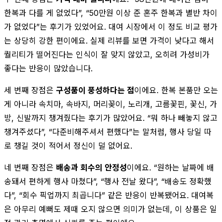
한복과 다를 게 없었다”, “50만원 이상 준 혼주 한복과 별반 차이
가 없었다”는 후기가 있었어요. 대여 시장에서 이 정도 비교 평가
는 상당히 강한 편이에요. 실제 리뷰를 보면 가격이 낮다고 해서
퀄리티가 떨어진다는 인식이 잘 맞지 않았고, 오히려 가성비가
좋다는 반응이 많았습니다.
세 번째 장점은
구성품이 풍성하다는 점
이에요. 한복 본품만 오는
게 아니라 속치마, 속바지, 머리꽂이, 노리개, 고름꽃핀, 꽃신, 가
방, 신발까지 챙겨줬다는 후기가 많았어요. “뭐 하나 빼놓지 않고
챙겨주셨다”, “다준비해주셔서 편했다”는 말처럼, 행사 당일 따
로 챙길 것이 적어서 정신이 덜 없어요.
네 번째 장점은
배송과 회수의 안정성
이에요. “원하는 날짜에 배
송돼서 편하게 행사 마쳤다”, “행사 전날 왔다”, “배송도 정확했
다”, “회수 픽업까지 최곱니다” 같은 반응이 반복됐어요. 대여복
은 아무리 예뻐도 제때 오지 않으면 의미가 없는데, 이 상품은 일