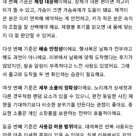
네 번째 기준은
체형 대응력
이에요. 상체가 마른 편이면 저고리
뒤가 뜰 수 있고, 가슴이 크면 가슴싸개가 도움이 돼요. 체격이
큰 분은 미리 연락해 예약하는 게 안전하고, 키가 작은 분은 속치
마 조합을 잘 선택해야 해요. 체형별 후기를 읽으면 내 몸에 맞는
지 더 잘 판단할 수 있어요.
다섯 번째 기준은
배송 안정성
이에요. 행사복은 날짜가 전부라고
해도 과언이 아니에요. 리뷰에서 날짜에 맞춰 도착했다는 후기가
많았지만, 발송 알림이 부족하다고 느낀 사람도 있었어요. 그래
서 출고와 도착을 두 번 확인하는 습관이 필요해요.
여섯 번째 기준은
세부 소품의 정확성
이에요. 노리개가 상세컷과
다른 경우처럼 랜덤 요소가 있을 수 있으니, 완전 동일한 사진 재
현을 기대하기보다 비슷한 분위기를 만든다는 관점이 좋아요. 중
요한 소품은 개인 소장품을 보완하는 전략이 효율적이에요.
일곱 번째 기준은
사용감 허용 범위
예요. 대여복은 반복 사용되는
만큼 아주 미세한 흔적이 있을 수 있어요. 실제 리뷰에서도 치맛