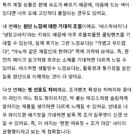
특히 계절 상품은 판매 속도가 빠르기 때문에, 마음에 드는 색이
있다면 너무 오래 고민하다 품절되는 경우도 있어요.
네 번째는
원단 느낌에 대한 기대치 조절
이에요. ‘바스락바지’나
‘냉장고바지’라는 키워드 때문에 아주 흐물흐물한 쿨링팬츠를 기
대할 수 있는데, 실제 후기는 그런 느낌보다는 “가볍고 부드럽
다”, “아노락 같은 재질인데 편하다” 쪽에 가까워 보여요. 즉, 완
전히 페이크 실크처럼 흐르는 소재를 기대하면 다르게 느낄 수
있어요. 바스락한 생활방수 느낌보다는, 활동성과 통기성을 살린
실용 원단으로 이해하는 것이 더 맞아요.
다섯 번째는
핏 선호도 차이
예요. 조거팬츠 특성상 허벅지와 종아
리 라인이 어느 정도 정리되지만, 딱 붙는 레깅스처럼 슬림하게
떨어지는 제품을 생각하면 다르게 느껴질 수 있어요. 반대로 너
무 와이드한 배기핏을 기대하면 발목 쪽 조거 실루엣이 신경 쓰
일 수 있어요. 즉, 이 바지는 ‘편한 여유핏 + 조거 마감’ 사이의
균형형이라고 보는 게 정확합니다.