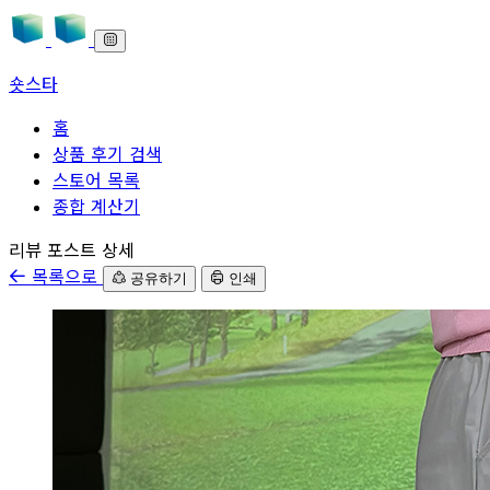
숏스타
홈
상품 후기 검색
스토어 목록
종합 계산기
본문으로 바로가기
리뷰 포스트 상세
목록으로
공유하기
인쇄