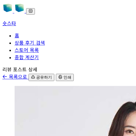
숏스타
홈
상품 후기 검색
스토어 목록
종합 계산기
본문으로 바로가기
리뷰 포스트 상세
목록으로
공유하기
인쇄