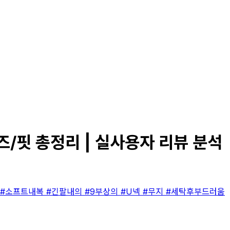
즈/핏 총정리 | 실사용자 리뷰 분석
#소프트내복
#긴팔내의
#9부상의
#U넥
#무지
#세탁후부드러움