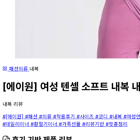
패션의류
내복
[에이원] 여성 텐셀 소프트 내복 내
내복 리뷰
#[에이원]
#패션
#의류
#착용후기
#사이즈
#코디
#내복
#여성
#데일리이너
#환절기이너
#가족선물
#리뷰기반
#핏총정리
후기 기반 제품 리뷰