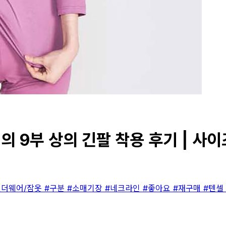
의 9부 상의 긴팔 착용 후기 | 사이
언더웨어/잠옷
#구분
#소매기장
#네크라인
#좋아요
#재구매
#텐셀