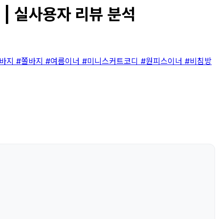
 | 실사용자 리뷰 분석
속바지
#쫄바지
#여름이너
#미니스커트코디
#원피스이너
#비침방