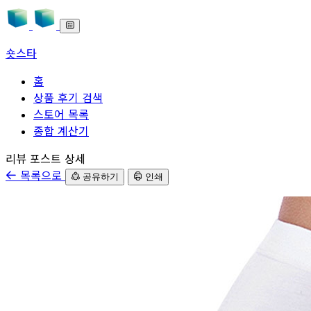
숏스타
홈
상품 후기 검색
스토어 목록
종합 계산기
본문으로 바로가기
리뷰 포스트 상세
목록으로
공유하기
인쇄