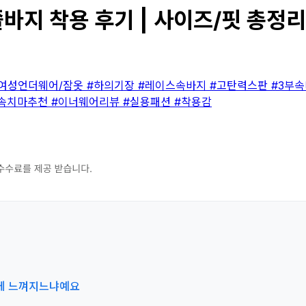
바지 착용 후기 | 사이즈/핏 총정리
#여성언더웨어/잠옷
#하의기장
#레이스속바지
#고탄력스판
#3부
속치마추천
#이너웨어리뷰
#실용패션
#착용감
어떻게 느껴지느냐예요