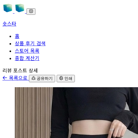
숏스타
홈
상품 후기 검색
스토어 목록
종합 계산기
본문으로 바로가기
리뷰 포스트 상세
목록으로
공유하기
인쇄