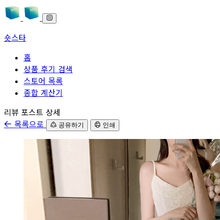
숏스타
홈
상품 후기 검색
스토어 목록
종합 계산기
본문으로 바로가기
리뷰 포스트 상세
목록으로
공유하기
인쇄