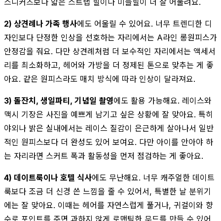
스니커즈보다 얇은 스트랩 힐이나 미들힐이 더 잘 어울려요.
2) 상견례나 가족 행사
에도 어울릴 수 있어요. 너무 트렌디한 디
자인보다 단정한 인상을 선호하는 자리에서는 A라인 롱원피스가
안정감을 줘요. 다만 상견례처럼 더 보수적인 자리에서는 액세서
리를 최소화하고, 헤어와 가방을 더 정제된 톤으로 맞추는 게 좋
아요. 같은 원피스라도 매치 방식에 따라 인상이 달라져요.
3) 돌잔치, 생일파티, 기념일 촬영
에도 활용 가능해요. 레이스와
맥시 기장은 사진을 예쁘게 남기고 싶은 상황에 잘 맞아요. 특히
야외나 밝은 실내에서는 레이스 질감이 은근하게 살아나서 일반
적인 원피스보다 더 완성도 있어 보여요. 다만 아이를 안아야 하
는 자리라면 스커트 폭과 활동성을 먼저 점검하는 게 좋아요.
4) 데이트룩이나 호텔 식사
에도 무난해요. 너무 캐주얼한 데이트
룩보다 조금 더 신경 쓴 느낌을 줄 수 있어서, 특별한 날 분위기
에는 잘 맞아요. 이때는 헤어를 자연스럽게 풀거나, 귀걸이와 향
수로 포인트를 주면 과하지 않게 로맨틱한 무드를 만들 수 있어