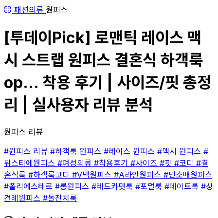
패션의류
원피스
[투데이Pick] 로맨틱 레이스 맥
시 스트랩 원피스 결혼식 하객룩
op... 착용 후기 | 사이즈/핏 총정
리 | 실사용자 리뷰 분석
원피스 리뷰
#원피스 리뷰
#하객룩 원피스
#레이스 원피스
#맥시 원피스
#
뷔스티에원피스
#여성의류
#착용후기
#사이즈
#핏
#코디
#결
혼식룩
#하객룩코디
#V넥원피스
#A라인원피스
#민소매원피스
#폴리에스테르
#롱원피스
#레드카펫룩
#포멀룩
#데이트룩
#상
견례원피스
#돌잔치룩