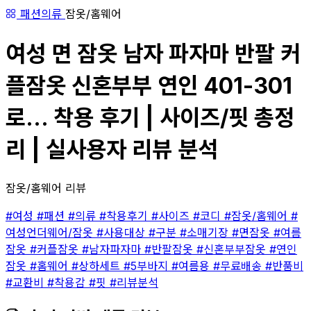
패션의류
잠옷/홈웨어
여성 면 잠옷 남자 파자마 반팔 커
플잠옷 신혼부부 연인 401-301
로... 착용 후기 | 사이즈/핏 총정
리 | 실사용자 리뷰 분석
잠옷/홈웨어 리뷰
#여성
#패션
#의류
#착용후기
#사이즈
#코디
#잠옷/홈웨어
#
여성언더웨어/잠옷
#사용대상
#구분
#소매기장
#면잠옷
#여름
잠옷
#커플잠옷
#남자파자마
#반팔잠옷
#신혼부부잠옷
#연인
잠옷
#홈웨어
#상하세트
#5부바지
#여름용
#무료배송
#반품비
#교환비
#착용감
#핏
#리뷰분석