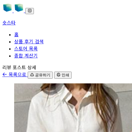
숏스타
홈
상품 후기 검색
스토어 목록
종합 계산기
본문으로 바로가기
리뷰 포스트 상세
목록으로
공유하기
인쇄