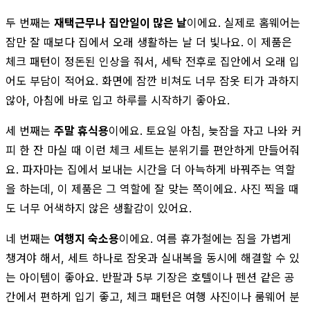
두 번째는
재택근무나 집안일이 많은 날
이에요. 실제로 홈웨어는
잠만 잘 때보다 집에서 오래 생활하는 날 더 빛나요. 이 제품은
체크 패턴이 정돈된 인상을 줘서, 세탁 전후로 집안에서 오래 입
어도 부담이 적어요. 화면에 잠깐 비쳐도 너무 잠옷 티가 과하지
않아, 아침에 바로 입고 하루를 시작하기 좋아요.
세 번째는
주말 휴식용
이에요. 토요일 아침, 늦잠을 자고 나와 커
피 한 잔 마실 때 이런 체크 세트는 분위기를 편안하게 만들어줘
요. 파자마는 집에서 보내는 시간을 더 아늑하게 바꿔주는 역할
을 하는데, 이 제품은 그 역할에 잘 맞는 쪽이에요. 사진 찍을 때
도 너무 어색하지 않은 생활감이 있어요.
네 번째는
여행지 숙소용
이에요. 여름 휴가철에는 짐을 가볍게
챙겨야 해서, 세트 하나로 잠옷과 실내복을 동시에 해결할 수 있
는 아이템이 좋아요. 반팔과 5부 기장은 호텔이나 펜션 같은 공
간에서 편하게 입기 좋고, 체크 패턴은 여행 사진이나 룸웨어 분