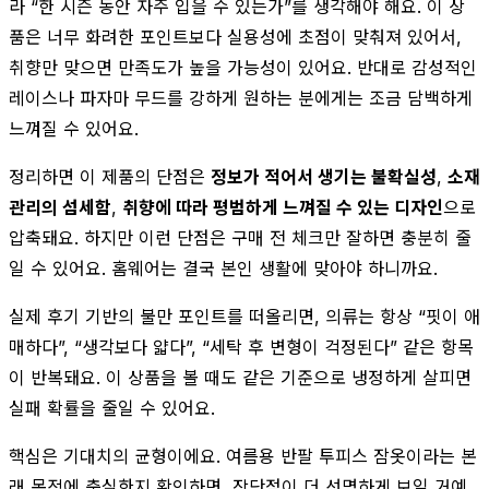
라 “한 시즌 동안 자주 입을 수 있는가”를 생각해야 해요. 이 상
품은 너무 화려한 포인트보다 실용성에 초점이 맞춰져 있어서,
취향만 맞으면 만족도가 높을 가능성이 있어요. 반대로 감성적인
레이스나 파자마 무드를 강하게 원하는 분에게는 조금 담백하게
느껴질 수 있어요.
정리하면 이 제품의 단점은
정보가 적어서 생기는 불확실성
,
소재
관리의 섬세함
,
취향에 따라 평범하게 느껴질 수 있는 디자인
으로
압축돼요. 하지만 이런 단점은 구매 전 체크만 잘하면 충분히 줄
일 수 있어요. 홈웨어는 결국 본인 생활에 맞아야 하니까요.
실제 후기 기반의 불만 포인트를 떠올리면, 의류는 항상 “핏이 애
매하다”, “생각보다 얇다”, “세탁 후 변형이 걱정된다” 같은 항목
이 반복돼요. 이 상품을 볼 때도 같은 기준으로 냉정하게 살피면
실패 확률을 줄일 수 있어요.
핵심은 기대치의 균형이에요. 여름용 반팔 투피스 잠옷이라는 본
래 목적에 충실한지 확인하면, 장단점이 더 선명하게 보일 거예