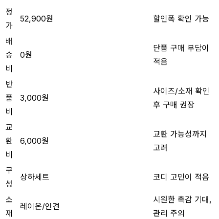
정
52,900원
할인폭 확인 가능
가
배
단품 구매 부담이
송
0원
적음
비
반
사이즈/소재 확인
품
3,000원
후 구매 권장
비
교
교환 가능성까지
환
6,000원
고려
비
구
상하세트
코디 고민이 적음
성
소
시원한 촉감 기대,
레이온/인견
재
관리 주의