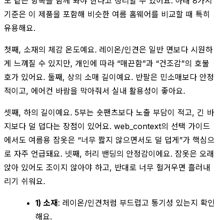
도 같은 항목을 함께 봐야 한다고 정리할 수 있어요. 아래 8가지
기준은 이 제품을 포함해 비슷한 여름 홈웨어를 비교할 때 특히
유용해요.
첫째, 소재의 체감 온도예요. 레이온/인견은 일반 면보다 시원하
게 느껴질 수 있지만, 개인에 따라 “매끈함”과 “건조감”의 호불
호가 있어요. 둘째, 상의 소매 길이예요. 반팔은 민소매보다 안정
적이고, 에어컨 바람을 막아줘서 실내 활용성이 좋아요.
셋째, 하의 길이예요. 5부는 숏팬츠보다 노출 부담이 적고, 긴 바
지보다 덜 덥다는 장점이 있어요. web_context의 선택 가이드
에서도 여름용 잠옷은 “너무 짧지 않으면서도 덜 덥게”가 핵심으
로 자주 언급돼요. 넷째, 허리 밴딩의 안정감이에요. 잠옷은 오래
앉아 있어도 조이지 않아야 하고, 반대로 너무 헐거우면 흘러내
리기 쉬워요.
1) 소재
: 레이온/인견처럼 부드럽고 통기성 있는지 확인
해요.