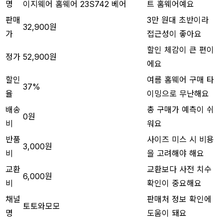
명
이지웨어 홈웨어 23S742 베어
트 홈웨어예요
판매
3만 원대 초반이라
32,900원
가
접근성이 좋아요
할인 체감이 큰 편이
정가
52,900원
에요
할인
여름 홈웨어 구매 타
37%
율
이밍으로 무난해요
배송
총 구매가 예측이 쉬
0원
비
워요
반품
사이즈 미스 시 비용
3,000원
비
을 고려해야 해요
교환
교환보다 사전 치수
6,000원
비
확인이 중요해요
채널
판매처 정보 확인에
토토와모모
명
도움이 돼요