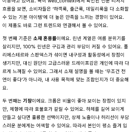
이동하고 있어요. 특히 web_context에서 확인된 전문 리서치
흐름을 보면, 소비자들은 ‘하객룩, 출근룩, 데일리룩을 다 소화할
수 있는 기본 아이템’에 더 높은 만족을 느끼는 경향이 있어요.
이 제품도 바로 그런 트렌드와 연결해서 볼 수 있어요.
첫 번째 기준은
소재 혼용률
이에요. 린넨 계열은 여름 분위기를
살리지만, 100% 린넨은 구김과 관리 부담이 커질 수 있어요. 폴
리에스테르와 스판덱스가 섞이면 내구성과 활동성에서 장점이
생기지만, 대신 원단의 고급스러운 드레이프감은 개인에 따라 다
르게 느껴질 수 있어요. 그래서 소재 설명을 볼 때는 ‘무조건 천
연이 좋다’가 아니라, 내 사용 목적에 맞는 조합인지가 더 중요해
요.
두 번째는
기장
이에요. 크롭은 비율이 좋아 보이는 장점이 있지
만, 체형에 따라 호불호가 갈릴 수 있어요. 하체를 길어 보이게
만들고 싶다면 훌륭한 선택이지만, 상체 노출이나 허리선이 부담
스러운 분에게는 어색할 수 있어요. 따라서 본인이 평소 즐겨 입