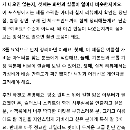
게 나오진 않는지
, 셋째는
화면과 실물이 얼마나 비슷한지
예요.
이 포스팅에서는 제품 스펙뿐 아니라 실제 리뷰에서 확인된 장단
점, 활용 장면, 구매 전 체크포인트까지 함께 정리해볼게요. 단순
히 “예뻐요” 수준이 아니라, 왜 이런 반응이 나왔는지까지 짚어
보는 방식으로 읽으면 훨씬 도움이 돼요.
3줄 요약으로 먼저 정리하면 이래요.
첫째
, 이 제품은 여름철 가
벼운 아우터를 찾는 분들에게 적합해요.
둘째
, 기본핏과 크롭 기
장 덕분에 비율이 깔끔해 보일 수 있어요.
셋째
, 실제 리뷰에서는
가성비와 배송 만족도가 확인됐지만 색감과 어깨선은 개인차를
고려해야 해요.
추천 타겟도 분명해요. 평소 원피스 위에 걸칠 얇은 아우터가 필
요했던 분, 슬랙스나 스커트와 함께 사무실룩을 연출하고 싶은
분, 하객룩에서 너무 딱딱한 재킷은 부담스러운 분, 그리고 여름
에도 팔 라인을 자연스럽게 커버하고 싶은 분에게 특히 잘 맞아
요. 반대로 아주 정교한 테일러드 핏이나 두꺼운 고급 원단 감촉