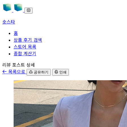
숏스타
홈
상품 후기 검색
스토어 목록
종합 계산기
본문으로 바로가기
리뷰 포스트 상세
목록으로
공유하기
인쇄