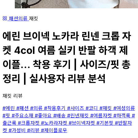
패션의류
재킷
에린 브이넥 노카라 린넨 크롭 자
켓 4col 여름 실키 반팔 하객 제
이플... 착용 후기 | 사이즈/핏 총
정리 | 실사용자 리뷰 분석
재킷 리뷰
#에린
#패션
#의류
#착용후기
#사이즈
#코디
#재킷
#여성의류
#핏
#주요소재
#좋아요
#배송
#린넨재킷
#여름자켓
#하객룩
#
출근룩
#크롭자켓
#노카라자켓
#브이넥자켓
#기본핏
#반팔자
켓
#가성비
#리뷰
#제이플로우