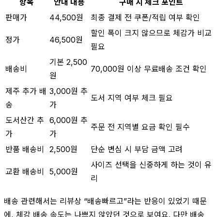
항목
안내 내용
구매 시 체크 포인트
판매가
44,500원
최종 결제 전 쿠폰/적립 여부 확인
할인 폭이 크지 않으므로 체감가 비교
정가
46,500원
필요
기본 2,500
배송비
70,000원 이상 무료배송 조건 확인
원
제주 추가 배
3,000원 추
도서 지역 여부 체크 필요
송
가
도서산간 추
6,000원 추
주문 전 지역별 요금 확인 필수
가
가
반품 배송비
2,500원
단순 변심 시 부담 금액 고려
사이즈 선택을 신중하게 하는 것이 유
교환 배송비
5,000원
리
배송 관련해서는 리뷰상 “배송빠르고”라는 반응이 있었기 때문
에, 체감 배송 속도는 나쁘지 않았던 것으로 보여요. 다만 배송