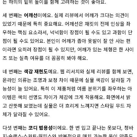
는 하의의 밑위 높이를 함께 고려하는 것이 좋아요.
세 번째는
어깨선
이에요. 실제 리뷰에서 어깨가 크다는 의견이
있었기 때문에 특히 중요해요. 어깨선은 재킷의 전체 인상을 좌
우하는 핵심 요소라서, 넉넉함이 장점이 될 수도 있고 과함이 단
점이 될 수도 있어요. 본인이 어깨가 좁아 옷발이 잘 안 사는 편
이라면 오히려 장점이 될 수 있지만, 어깨가 있는 체형은 한 사이
즈 또는 실측 여유를 더 꼼꼼히 봐야 해요.
네 번째는
색감 재현도
예요. 웹 리서치와 실제 리뷰를 함께 보면,
온라인 의류는 조명과 보정 차이 때문에 실물 색감이 달라질 가
능성이 늘 있어요. 특히 이 제품처럼 여름 분위기를 좌우하는 아
이템은 색의 선명도 차이가 체감에 크게 작용해요. 화면에서 밝
고 산뜻해 보였는데 실물은 더 흐리게 느껴지면 스타일 무드 자
체가 달라질 수 있어요.
다섯 번째는
코디 범용성
이에요. 한 번 입고 끝나는 옷보다, 청바
지·슬랙스·스커트·원피스와 반복적으로 매치 가능한 옷이 만족도